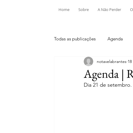
Home
Sobre
A Não Perder
O
Todas as publicações
Agenda
notavelabrantes
18
Aldeia do Mato e Souto
Alv
Agenda | R
Dia 21 de setembro.
Mouriscas
Pego
Rio de
Tramagal
Desporto
Fes