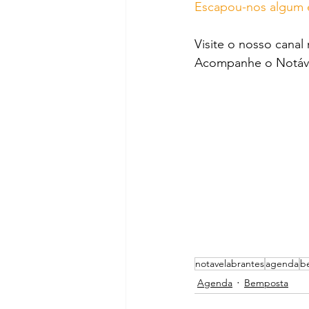
Escapou-nos algum e
Visite o nosso canal
Acompanhe o Notáve
notavelabrantes
agenda
b
Agenda
Bemposta