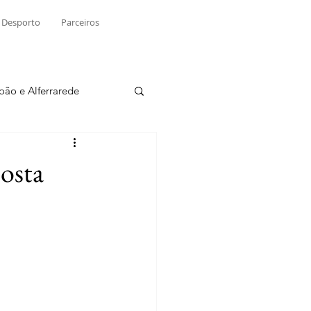
Desporto
Parceiros
João e Alferrarede
Martinchel
osta
sio S. do Tejo
ublicidade
Raio X