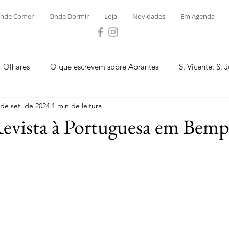
nde Comer
Onde Dormir
Loja
Novidades
Em Agenda
Olhares
O que escrevem sobre Abrantes
S. Vicente, S. 
 de set. de 2024
1 min de leitura
ega e Concavada
Bemposta
Carvalhal
Fontes
evista à Portuguesa em Bemp
 Moinhos
S. Facundo e Vale das Mós
S.M. Rio Torto e Ros
tas de Abrantes 2023 - Desporto
Novidades
Loja
P