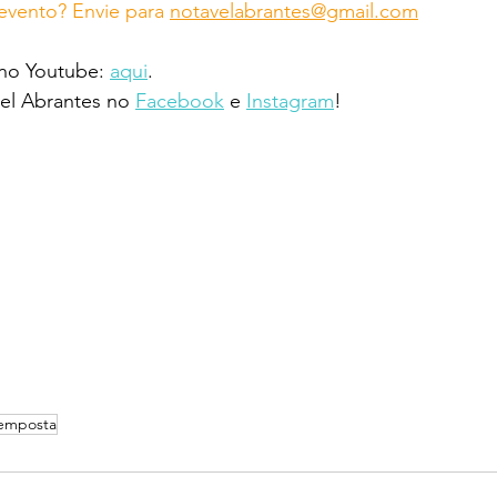
vento? Envie para 
notavelabrantes@gmail.com
 no Youtube: 
aqui
.
l Abrantes no 
Facebook
 e 
Instagram
!
emposta