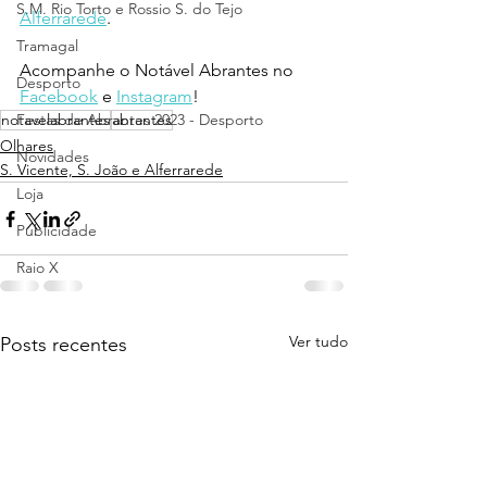
S.M. Rio Torto e Rossio S. do Tejo
Alferrarede
.
Tramagal
Acompanhe o Notável Abrantes no 
Desporto
Facebook
 e 
Instagram
!
notavelabrantes
Festas de Abrantes 2023 - Desporto
abrantes
Olhares
Novidades
S. Vicente, S. João e Alferrarede
Loja
Publicidade
Raio X
Ver tudo
Posts recentes