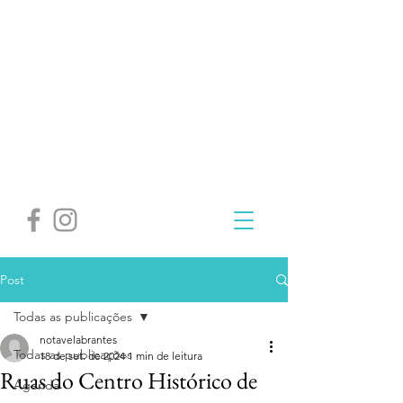
Post
Todas as publicações
notavelabrantes
Todas as publicações
18 de set. de 2024
1 min de leitura
Ruas do Centro Histórico de
Agenda