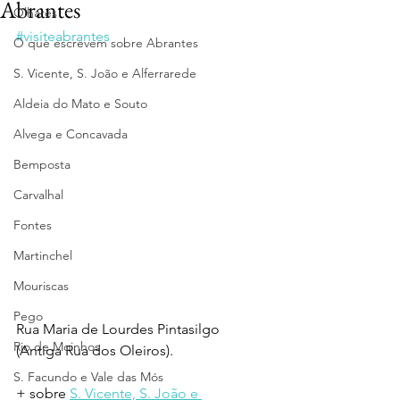
Abrantes
Olhares
#visiteabrantes
O que escrevem sobre Abrantes
S. Vicente, S. João e Alferrarede
Aldeia do Mato e Souto
Alvega e Concavada
Bemposta
Carvalhal
Fontes
Martinchel
Mouriscas
Pego
Rua Maria de Lourdes Pintasilgo 
Rio de Moinhos
(Antiga Rua dos Oleiros).
S. Facundo e Vale das Mós
+ sobre 
S. Vicente, S. João e 