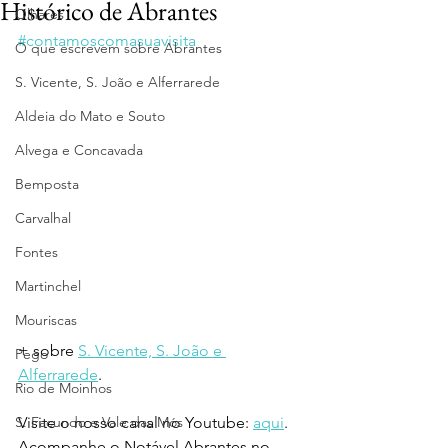
Histórico de Abrantes
Olhares
#contamoscomasuavisita
O que escrevem sobre Abrantes
S. Vicente, S. João e Alferrarede
Aldeia do Mato e Souto
Alvega e Concavada
Bemposta
Carvalhal
Fontes
Martinchel
Mouriscas
+ sobre 
S. Vicente, S. João e 
Pego
Alferrarede
.
Rio de Moinhos
Visite o nosso canal no Youtube: 
aqui
.
S. Facundo e Vale das Mós
Acompanhe o Notável Abrantes no 