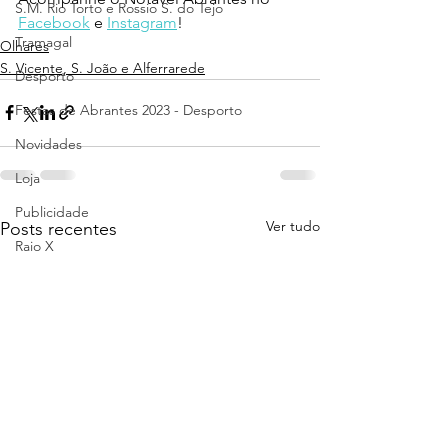
S.M. Rio Torto e Rossio S. do Tejo
Facebook
 e 
Instagram
!
Tramagal
Olhares
S. Vicente, S. João e Alferrarede
Desporto
Festas de Abrantes 2023 - Desporto
Novidades
Loja
Publicidade
Ver tudo
Posts recentes
Raio X