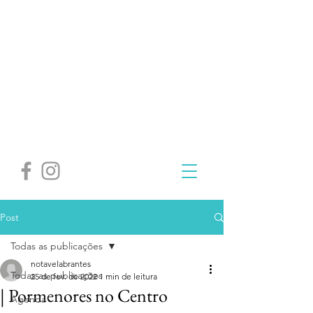
Post
Todas as publicações
notavelabrantes
Todas as publicações
25 de fev. de 2022
1 min de leitura
| Pormenores no Centro
Agenda