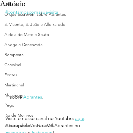
António
Olhares
#contamoscomasuavisita
O que escrevem sobre Abrantes
S. Vicente, S. João e Alferrarede
Aldeia do Mato e Souto
Alvega e Concavada
Bemposta
Carvalhal
Fontes
Martinchel
Mouriscas
+ sobre 
Abrantes
.
Pego
Rio de Moinhos
Visite o nosso canal no Youtube: 
aqui
.
Acompanhe o Notável Abrantes no 
S. Facundo e Vale das Mós
Facebook
 e 
Instagram
!