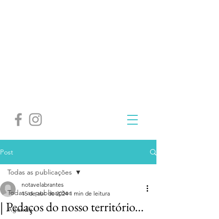
Post
Todas as publicações
notavelabrantes
Todas as publicações
15 de abr. de 2024
1 min de leitura
| Pedaços do nosso território...
Agenda