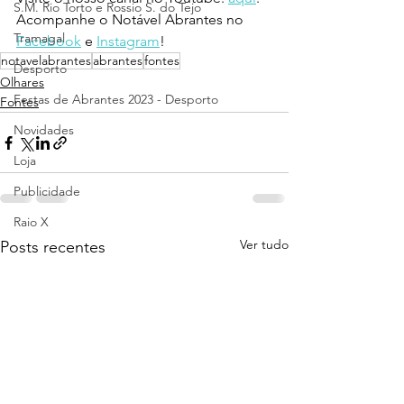
S.M. Rio Torto e Rossio S. do Tejo
Acompanhe o Notável Abrantes no 
Tramagal
Facebook
 e 
Instagram
!
notavelabrantes
abrantes
fontes
Desporto
Olhares
Festas de Abrantes 2023 - Desporto
Fontes
Novidades
Loja
Publicidade
Raio X
Ver tudo
Posts recentes