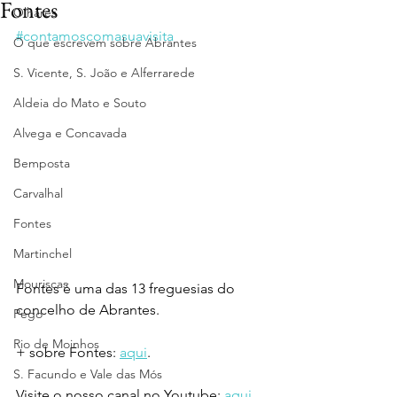
Fontes
Olhares
#contamoscomasuavisita
O que escrevem sobre Abrantes
S. Vicente, S. João e Alferrarede
Aldeia do Mato e Souto
Alvega e Concavada
Bemposta
Carvalhal
Fontes
Martinchel
Mouriscas
Fontes é uma das 13 freguesias do 
concelho de Abrantes.
Pego
Rio de Moinhos
+ sobre Fontes: 
aqui
.
S. Facundo e Vale das Mós
Visite o nosso canal no Youtube: 
aqui
.