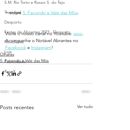
S.M. Rio Torto e Rossio S. do Tejo
Tramagal
+ sobre 
S. Facundo e Vale das Mós
.
Desporto
Festas de Abrantes 2023 - Desporto
Visite o nosso canal no Youtube: 
aqui
.
Acompanhe o Notável Abrantes no 
Novidades
Facebook
 e 
Instagram
!
Loja
Olhares
S. Facundo e Vale das Mós
Publicidade
Raio X
Ver tudo
Posts recentes