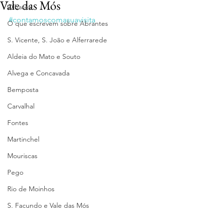
Vale das Mós
Olhares
#contamoscomasuavisita
O que escrevem sobre Abrantes
S. Vicente, S. João e Alferrarede
Aldeia do Mato e Souto
Alvega e Concavada
Bemposta
Carvalhal
Fontes
Martinchel
Mouriscas
Pego
Rio de Moinhos
S. Facundo e Vale das Mós