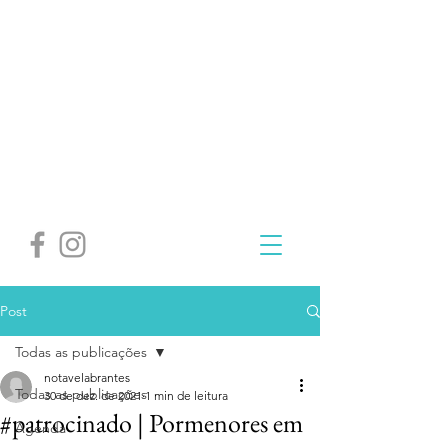
Post
Todas as publicações
notavelabrantes
Todas as publicações
30 de dez. de 2021
1 min de leitura
#patrocinado | Pormenores em
Agenda