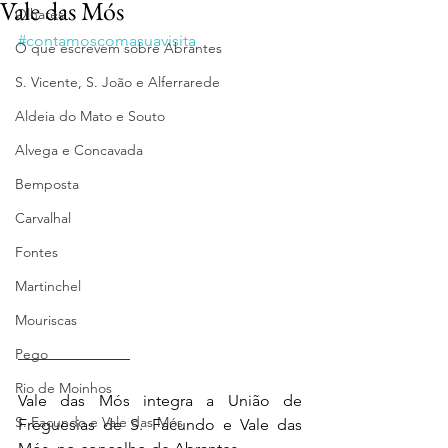
Vale das Mós
Olhares
#contamoscomasuavisita
O que escrevem sobre Abrantes
S. Vicente, S. João e Alferrarede
Aldeia do Mato e Souto
Alvega e Concavada
Bemposta
Carvalhal
Fontes
Martinchel
Mouriscas
______________    
Pego
Rio de Moinhos
Vale das Mós integra a União de 
S. Facundo e Vale das Mós
Freguesias de S. Facundo e Vale das 