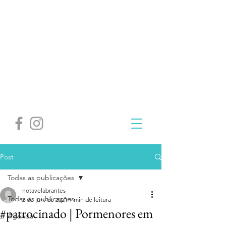
Post
Todas as publicações
notavelabrantes
Todas as publicações
2 de jun. de 2021
1 min de leitura
#patrocinado | Pormenores em
Agenda