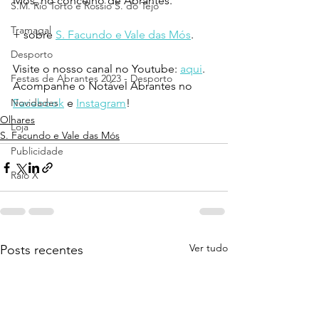
Mós, no concelho de Abrantes.
S.M. Rio Torto e Rossio S. do Tejo
Tramagal
+ sobre 
S. Facundo e Vale das Mós
.
Desporto
Visite o nosso canal no Youtube: 
aqui
.
Festas de Abrantes 2023 - Desporto
Acompanhe o Notável Abrantes no 
Novidades
Facebook
 e 
Instagram
!
Olhares
Loja
S. Facundo e Vale das Mós
Publicidade
Raio X
Ver tudo
Posts recentes