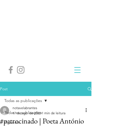
Post
Todas as publicações
notavelabrantes
Todas as publicações
17 de ago. de 2022
1 min de leitura
#patrocinado | Poeta António
Agenda