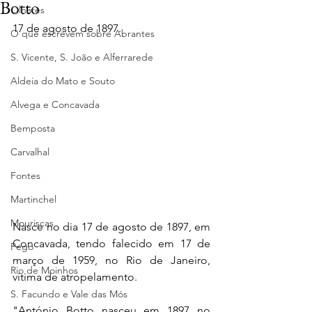
Botto
Olhares
17 de agosto de 1897.
O que escrevem sobre Abrantes
S. Vicente, S. João e Alferrarede
Aldeia do Mato e Souto
Alvega e Concavada
Bemposta
Carvalhal
Fontes
Martinchel
Mouriscas
Nasce no dia 17 de agosto de 1897, em 
Concavada, tendo falecido em 17 de 
Pego
março de 1959, no Rio de Janeiro, 
Rio de Moinhos
vítima de atropelamento.
S. Facundo e Vale das Mós
"António Botto nasceu em 1897 no 