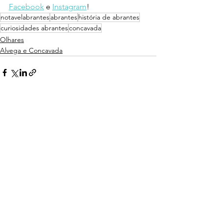
Facebook
 e 
Instagram
!
notavelabrantes
abrantes
história de abrantes
curiosidades abrantes
concavada
Olhares
Alvega e Concavada
Ver tudo
Posts recentes