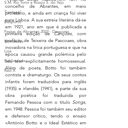
S.M. Rio Torto e Rossio S. do Tejo
concelho de Abrantes, em meio 
Tramagal
proletário, e ainda em criança foi viver 
para Lisboa. A sua estreia literária dá-se 
Desporto
em 1921, ano em que é publicada a 
Festas de Abrantes 2023 - Desporto
primeira edição de 
Canções
, com 
prefácio de Teixeira de Pascoaes, obra 
Novidades
inovadora na lírica portuguesa e que na 
Loja
época causou grande polémica pelo 
Publicidade
seu teor explicitamente homossexual. 
Além de poeta, Botto foi também 
Raio X
contista e dramaturgo. Os seus contos 
infantis foram traduzidos para inglês 
(1935) e irlandês (1941), e parte da sua 
obra poética foi traduzida por 
Fernando Pessoa com o título 
Songs
, 
em 1948. Pessoa foi também seu editor 
e defensor crítico, tendo o ensaio 
«António Botto e o Ideal Estético em 