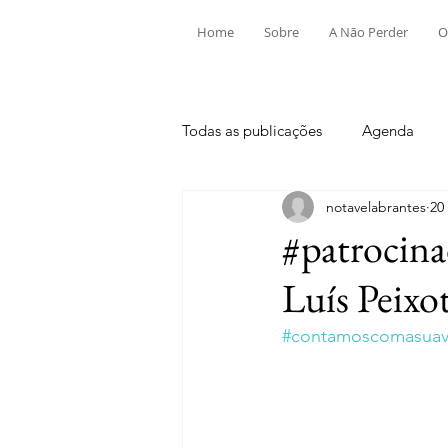
Home
Sobre
A Não Perder
O
Todas as publicações
Agenda
notavelabrantes
20
Aldeia do Mato e Souto
Alv
#patrocina
Luís Peixo
Mouriscas
Pego
Rio de
#contamoscomasuavi
Tramagal
Desporto
Fes