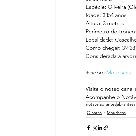
Espécie: Oliveira (O
Idade: 3354 anos
Altura: 3 metros
Perímetro do tronco
Localidade: Cascalho
Como chegar: 39°28
Considerada a árvore
+ sobre 
Mouriscas
.
Visite o nosso canal
Acompanhe o Notáve
notavelabrantes
abrantes
Olhares
Mouriscas