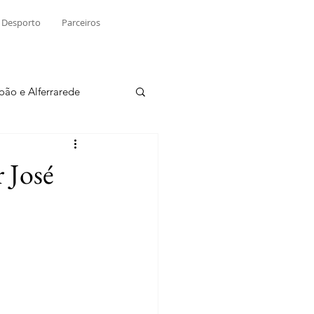
Desporto
Parceiros
João e Alferrarede
Martinchel
 José
sio S. do Tejo
ublicidade
Raio X