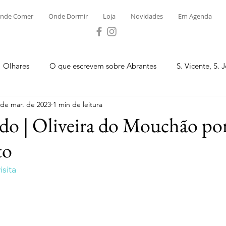
nde Comer
Onde Dormir
Loja
Novidades
Em Agenda
Olhares
O que escrevem sobre Abrantes
S. Vicente, S. 
 de mar. de 2023
1 min de leitura
ega e Concavada
Bemposta
Carvalhal
Fontes
do | Oliveira do Mouchão por
to
 Moinhos
S. Facundo e Vale das Mós
S.M. Rio Torto e Ros
sita
tas de Abrantes 2023 - Desporto
Novidades
Loja
P