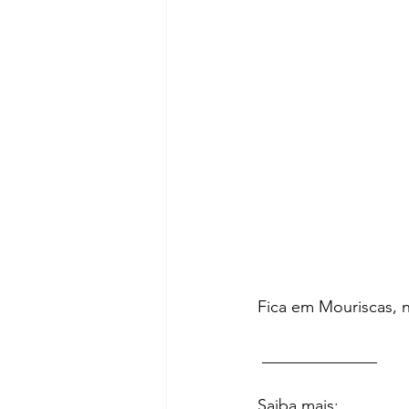
Fica em Mouriscas, 
 ______________  
Saiba mais: