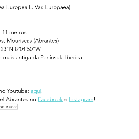
lea Europea L. Var. Europaea)
: 11 metros
s, Mouriscas (Abrantes)
'23"N 8°04'50"W
 mais antiga da Península Ibérica
 no Youtube: 
aqui
.
l Abrantes no 
Facebook
 e 
Instagram
!
mouriscas