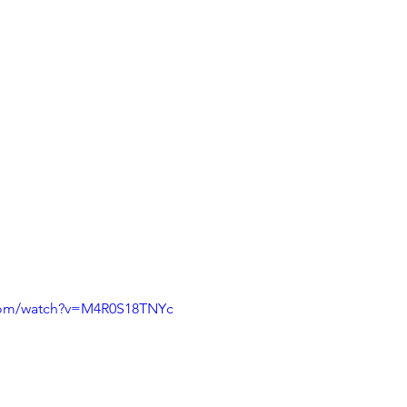
.com/watch?v=M4R0S18TNYc