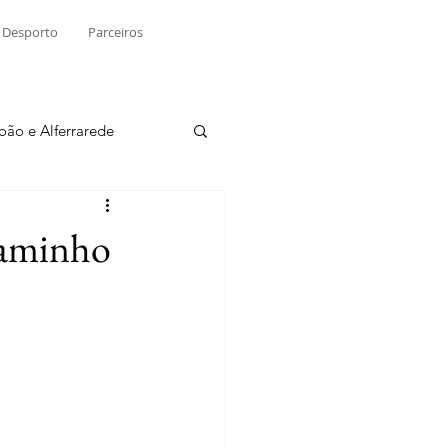
Desporto
Parceiros
João e Alferrarede
Martinchel
Caminho
sio S. do Tejo
ublicidade
Raio X