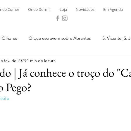
nde Comer
Onde Dormir
Loja
Novidades
Em Agenda
Olhares
O que escrevem sobre Abrantes
S. Vicente, S. 
de fev. de 2023
1 min de leitura
ega e Concavada
Bemposta
Carvalhal
Fontes
do | Já conhece o troço do "
o Pego?
 Moinhos
S. Facundo e Vale das Mós
S.M. Rio Torto e Ros
sita
tas de Abrantes 2023 - Desporto
Novidades
Loja
P