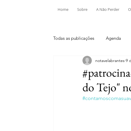
Home
Sobre
A Não Perder
O
Todas as publicações
Agenda
notavelabrantes
9 
Aldeia do Mato e Souto
Alv
#patrocina
do Tejo" n
Mouriscas
Pego
Rio de
#contamoscomasuavi
Tramagal
Desporto
Fes