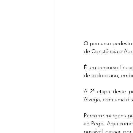
O percurso pedestre
de Constância e Abr
É um percurso linear
de todo o ano, embo
A 2ª etapa deste p
Alvega, com uma dis
Percorre margens po
ao Pego. Aqui começ
possível passar por