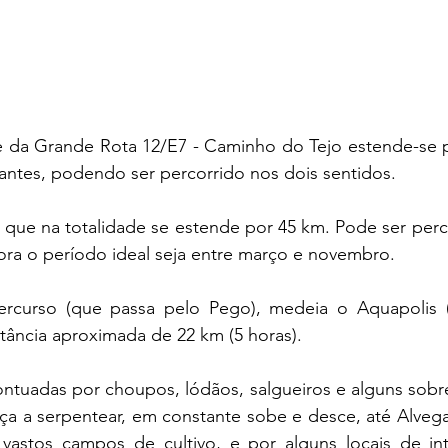
 da Grande Rota 12/E7 - Caminho do Tejo estende-se p
antes, podendo ser percorrido nos dois sentidos. 
 que na totalidade se estende por 45 km. Pode ser perc
ra o período ideal seja entre março e novembro.
ercurso (que passa pelo Pego), medeia o Aquapolis 
tância aproximada de 22 km (5 horas).
ntuadas por choupos, lódãos, salgueiros e alguns sobre
a a serpentear, em constante sobe e desce, até Alvega.
 vastos campos de cultivo, e por alguns locais de in