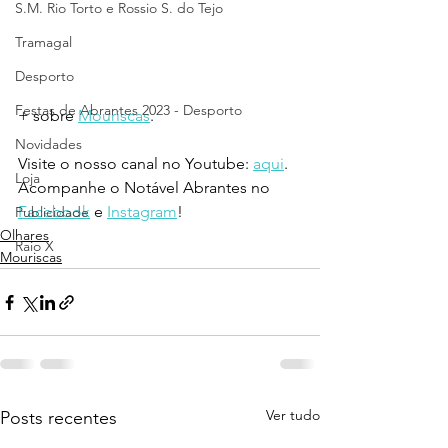
S.M. Rio Torto e Rossio S. do Tejo
Tramagal
Desporto
Festas de Abrantes 2023 - Desporto
+ sobre 
Mouriscas
.
Novidades
Visite o nosso canal no Youtube: 
aqui
.
Loja
Acompanhe o Notável Abrantes no 
Facebook
 e 
Instagram
!
Publicidade
Olhares
Raio X
Mouriscas
Ver tudo
Posts recentes