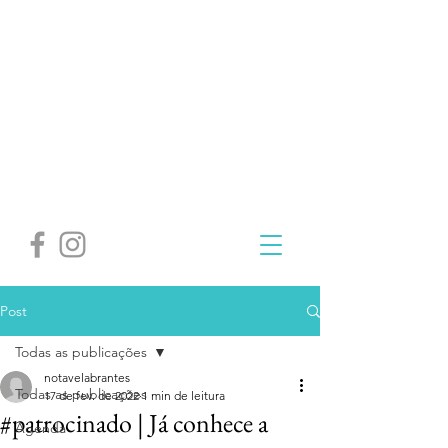
Post
Todas as publicações
notavelabrantes
Todas as publicações
17 de fev. de 2022
1 min de leitura
#patrocinado | Já conhece a
Agenda