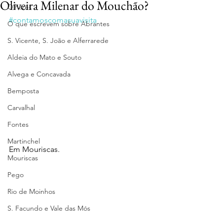
Oliveira Milenar do Mouchão?
Olhares
#contamoscomasuavisita
O que escrevem sobre Abrantes
S. Vicente, S. João e Alferrarede
Aldeia do Mato e Souto
Alvega e Concavada
Bemposta
Carvalhal
Fontes
Martinchel
Em Mouriscas.
Mouriscas
Pego
Rio de Moinhos
S. Facundo e Vale das Mós