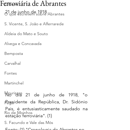
Ferroviária de Abrantes
Olhares
21 de junho de 1918.
O que escrevem sobre Abrantes
S. Vicente, S. João e Alferrarede
Aldeia do Mato e Souto
Alvega e Concavada
Bemposta
Carvalhal
Fontes
Martinchel
Mouriscas
No dia 21 de junho de 1918, "o 
Presidente da República, Dr. Sidónio 
Pego
Pais, é entusiasticamente saudado na 
Rio de Moinhos
estação ferroviária". (1)
S. Facundo e Vale das Mós
Fonte: (1) "Cronologia de Abrantes no 