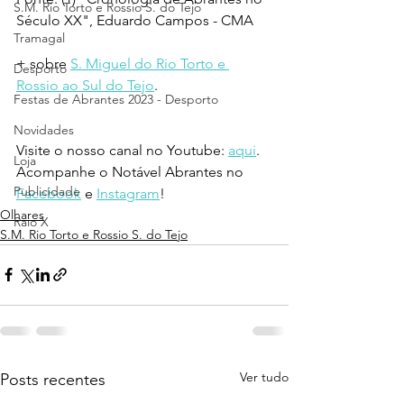
S.M. Rio Torto e Rossio S. do Tejo
Século XX", Eduardo Campos - CMA
Tramagal
+ sobre 
S. Miguel do Rio Torto e 
Desporto
Rossio ao Sul do Tejo
.
Festas de Abrantes 2023 - Desporto
Novidades
Visite o nosso canal no Youtube: 
aqui
.
Loja
Acompanhe o Notável Abrantes no 
Publicidade
Facebook
 e 
Instagram
!
Olhares
Raio X
S.M. Rio Torto e Rossio S. do Tejo
Ver tudo
Posts recentes