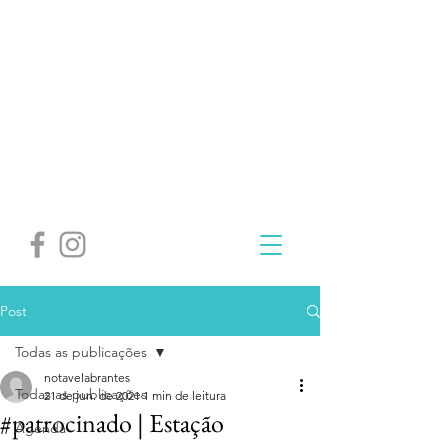
Post
Todas as publicações
notavelabrantes
Todas as publicações
21 de jun. de 2021
1 min de leitura
#patrocinado | Estação
Agenda