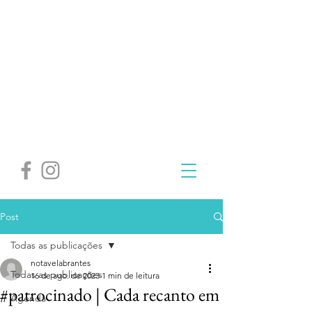
Post
Todas as publicações
notavelabrantes
Todas as publicações
16 de ago. de 2023
1 min de leitura
#patrocinado | Cada recanto em
Agenda