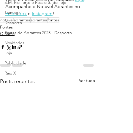
S.M. Rio Torto e Rossio S. do Tejo
Acompanhe o Notável Abrantes no 
Tramagal
Facebook
 e 
Instagram
!
notavelabrantes
abrantes
fontes
Desporto
Fontes
Festas de Abrantes 2023 - Desporto
Olhares
Novidades
Loja
Publicidade
Raio X
Ver tudo
Posts recentes