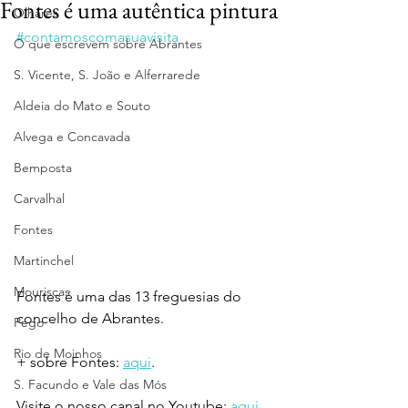
Fontes é uma autêntica pintura
Olhares
#contamoscomasuavisita
O que escrevem sobre Abrantes
S. Vicente, S. João e Alferrarede
Aldeia do Mato e Souto
Alvega e Concavada
Bemposta
Carvalhal
Fontes
Martinchel
Mouriscas
Fontes é uma das 13 freguesias do 
concelho de Abrantes.
Pego
Rio de Moinhos
+ sobre Fontes: 
aqui
.
S. Facundo e Vale das Mós
Visite o nosso canal no Youtube: 
aqui
.