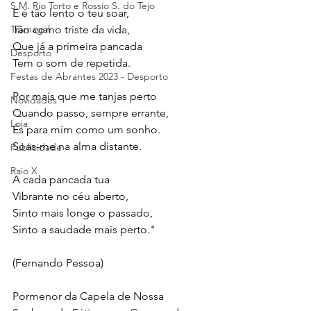
S.M. Rio Torto e Rossio S. do Tejo
E é tão lento o teu soar,
Tramagal
Tão como triste da vida,
Que já a primeira pancada
Desporto
Tem o som de repetida.
Festas de Abrantes 2023 - Desporto
Por mais que me tanjas perto
Novidades
Quando passo, sempre errante,
Loja
És para mim como um sonho.
Soas-me na alma distante.
Publicidade
Raio X
A cada pancada tua
Vibrante no céu aberto,
Sinto mais longe o passado,
Sinto a saudade mais perto."
(Fernando Pessoa)
Pormenor da Capela de Nossa 