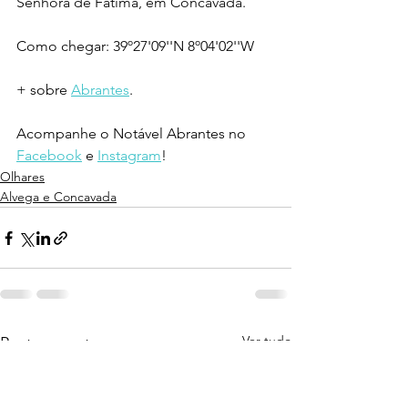
Senhora de Fátima, em Concavada.
Como chegar: 39º27'09''N 8º04'02''W
+ sobre 
Abrantes
.
Acompanhe o Notável Abrantes no 
Facebook
 e 
Instagram
!
Olhares
Alvega e Concavada
Ver tudo
Posts recentes