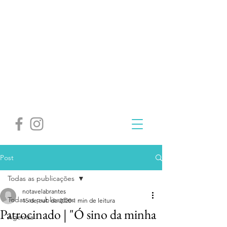
Post
Todas as publicações
notavelabrantes
Todas as publicações
15 de out. de 2020
1 min de leitura
Patrocinado | "Ó sino da minha
Agenda