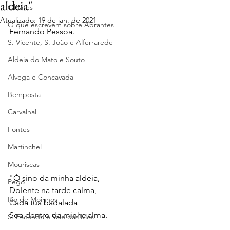
aldeia"
Olhares
Atualizado:
19 de jan. de 2021
O que escrevem sobre Abrantes
Fernando Pessoa.
S. Vicente, S. João e Alferrarede
Aldeia do Mato e Souto
Alvega e Concavada
Bemposta
Carvalhal
Fontes
Martinchel
Mouriscas
"Ó sino da minha aldeia,
Pego
Dolente na tarde calma,
Rio de Moinhos
Cada tua badalada
Soa dentro da minha alma.
S. Facundo e Vale das Mós