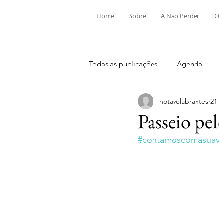
Home
Sobre
A Não Perder
O
Todas as publicações
Agenda
notavelabrantes
21
Aldeia do Mato e Souto
Alv
Passeio pe
#contamoscomasuavi
Mouriscas
Pego
Rio de
Tramagal
Desporto
Fes