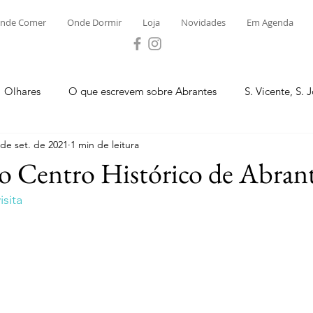
nde Comer
Onde Dormir
Loja
Novidades
Em Agenda
Olhares
O que escrevem sobre Abrantes
S. Vicente, S. 
 de set. de 2021
1 min de leitura
ega e Concavada
Bemposta
Carvalhal
Fontes
lo Centro Histórico de Abran
sita
 Moinhos
S. Facundo e Vale das Mós
S.M. Rio Torto e Ros
tas de Abrantes 2023 - Desporto
Novidades
Loja
P