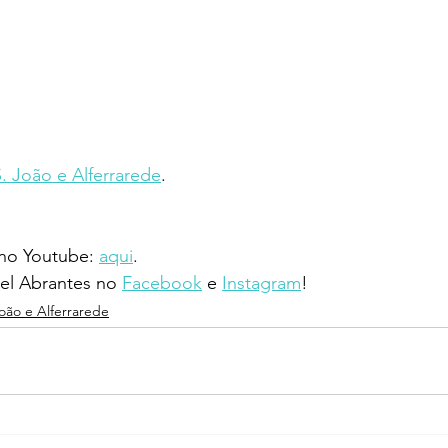
S. João e Alferrarede
.
 no Youtube: 
aqui
.
l Abrantes no 
Facebook
 e 
Instagram
!
João e Alferrarede