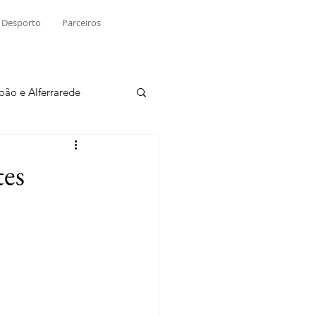
Desporto
Parceiros
João e Alferrarede
Martinchel
tes
sio S. do Tejo
ublicidade
Raio X