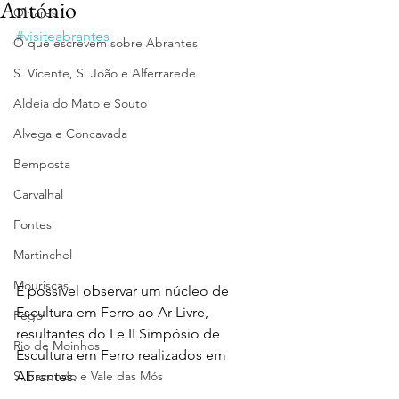
António
Olhares
#visiteabrantes
O que escrevem sobre Abrantes
S. Vicente, S. João e Alferrarede
Aldeia do Mato e Souto
Alvega e Concavada
Bemposta
Carvalhal
Fontes
Martinchel
Mouriscas
É possível observar um núcleo de 
Escultura em Ferro ao Ar Livre, 
Pego
resultantes do I e II Simpósio de 
Rio de Moinhos
Escultura em Ferro realizados em 
Abrantes.
S. Facundo e Vale das Mós