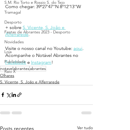
S.M. Rio Torto e Rossio S. do Tejo
Como chegar: 39º27'47''N 8º12'13''W
Tramagal
Desporto
+ sobre 
S. Vicente, S. João e 
Festas de Abrantes 2023 - Desporto
Alferrarede
.
Novidades
Visite o nosso canal no Youtube: 
aqui
.
Loja
Acompanhe o Notável Abrantes no 
Publicidade
Facebook
 e 
Instagram
!
notavelabrantes
abrantes
Raio X
Olhares
S. Vicente, S. João e Alferrarede
Ver tudo
Posts recentes