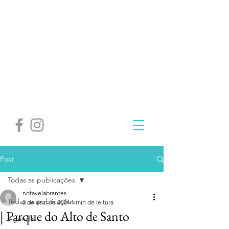
Post
Todas as publicações
notavelabrantes
Todas as publicações
2 de dez. de 2024
1 min de leitura
| Parque do Alto de Santo
Agenda