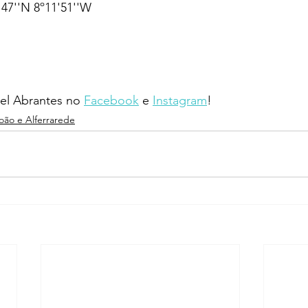
47''N 8º11'51''W
l Abrantes no 
Facebook
 e 
Instagram
!
João e Alferrarede