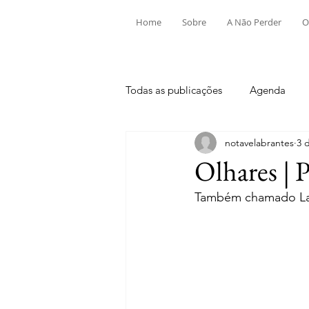
Home
Sobre
A Não Perder
O
Todas as publicações
Agenda
notavelabrantes
3 
Aldeia do Mato e Souto
Alv
Olhares | 
Também chamado Lar
Mouriscas
Pego
Rio de
Tramagal
Desporto
Fes