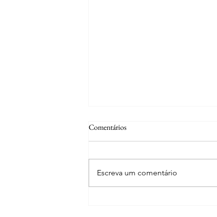
Comentários
Escreva um comentário
Curiosidades | A fonte de S. José