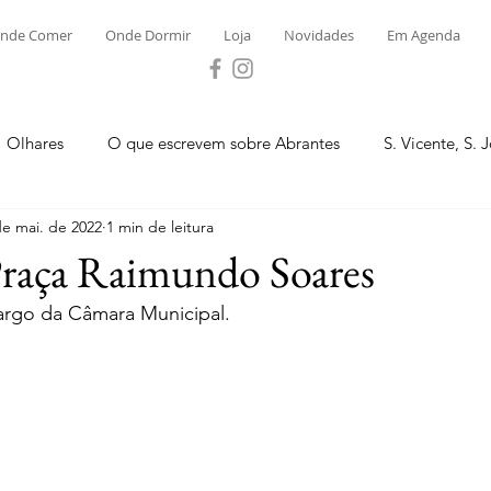
nde Comer
Onde Dormir
Loja
Novidades
Em Agenda
Olhares
O que escrevem sobre Abrantes
S. Vicente, S. 
de mai. de 2022
1 min de leitura
ega e Concavada
Bemposta
Carvalhal
Fontes
Praça Raimundo Soares
go da Câmara Municipal.
 Moinhos
S. Facundo e Vale das Mós
S.M. Rio Torto e Ros
tas de Abrantes 2023 - Desporto
Novidades
Loja
P