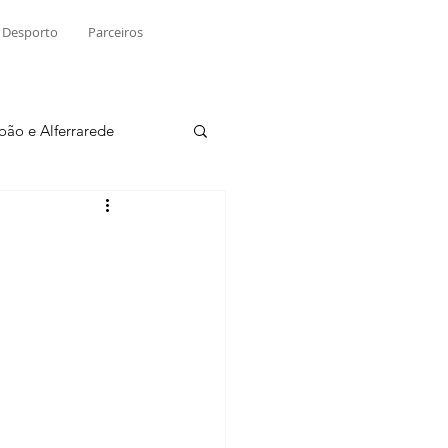
Desporto
Parceiros
João e Alferrarede
Martinchel
sio S. do Tejo
ublicidade
Raio X