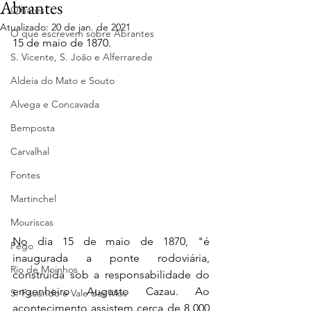
Abrantes
Olhares
Atualizado:
20 de jan. de 2021
O que escrevem sobre Abrantes
15 de maio de 1870.
S. Vicente, S. João e Alferrarede
Aldeia do Mato e Souto
Alvega e Concavada
Bemposta
Carvalhal
Fontes
Martinchel
Mouriscas
No dia 15 de maio de 1870, "é 
Pego
inaugurada a ponte rodoviária, 
Rio de Moinhos
construída sob a responsabilidade do 
engenheiro Augusto Cazau. Ao 
S. Facundo e Vale das Mós
acontecimento assistem cerca de 8 000 