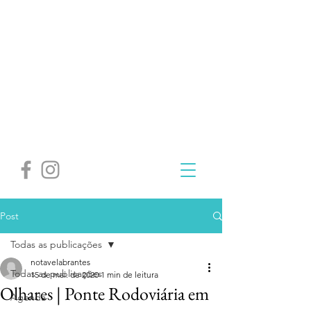
Post
Todas as publicações
notavelabrantes
Todas as publicações
15 de mai. de 2020
1 min de leitura
Olhares | Ponte Rodoviária em
Agenda