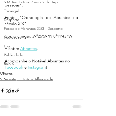
S.M. Rio Torto e Rossio S. do Tejo
pessoas".
Tramagal
Fonte: "Cronologia de Abrantes no 
Desporto
século XIX"
Festas de Abrantes 2023 - Desporto
Como chegar: 
39°26'59"N 8°11'43"W
Novidades
Loja
+ sobre 
Abrantes
.
Publicidade
Acompanhe o Notável Abrantes no 
Raio X
Facebook
 e 
Instagram
!
Olhares
S. Vicente, S. João e Alferrarede