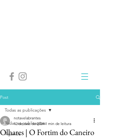
Post
Todas as publicações
notavelabrantes
Todas as publicações
12 de dez. de 2024
1 min de leitura
Olhares | O Fortim do Caneiro
Agenda