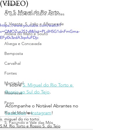
(VÍDEO)
Olhares
Em S. Miguel do Rio Torto.
O que escrevem sobre Abrantes
S. Vicente, S. João e Alferrarede
https://www.youtube.com/watch?
v=QMOZus2S1v8&list=PLdH5G1dnFmGma-
Aldeia do Mato e Souto
EFyi0v3zdA3qxfuFDjc
Alvega e Concavada
Bemposta
Carvalhal
Fontes
Martinchel
+ sobre 
S. Miguel do Rio Torto e 
Rossio ao Sul do Tejo
.
Mouriscas
Pego
Acompanhe o Notável Abrantes no 
Rio de Moinhos
Facebook
 e 
Instagram
!
s. miguel do rio torto
S. Facundo e Vale das Mós
S.M. Rio Torto e Rossio S. do Tejo