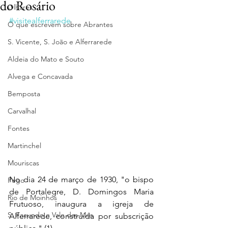
do Rosário
Olhares
#visitealferrarede
O que escrevem sobre Abrantes
S. Vicente, S. João e Alferrarede
Aldeia do Mato e Souto
Alvega e Concavada
Bemposta
Carvalhal
Fontes
Martinchel
Mouriscas
No dia 24 de março de 1930, "o bispo 
Pego
de Portalegre, D. Domingos Maria 
Rio de Moinhos
Frutuoso, inaugura a igreja de 
S. Facundo e Vale das Mós
Alferrarede, construída por subscrição 