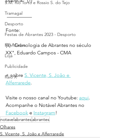
pública." (1)
S.M. Rio Torto e Rossio S. do Tejo
Tramagal
 __________ 
Desporto
Fonte:  
Festas de Abrantes 2023 - Desporto
Novidades
(1) "Cronologia de Abrantes no século 
XX", Eduardo Campos - CMA
Loja
Publicidade
+ sobre 
S. Vicente, S. João e 
Raio X
Alferrarede
.
Visite o nosso canal no Youtube: 
aqui
.
Acompanhe o Notável Abrantes no 
Facebook
 e 
Instagram
!
notavelabrantes
abrantes
Olhares
S. Vicente, S. João e Alferrarede