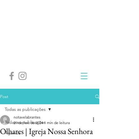
Post
Todas as publicações
notavelabrantes
Todas as publicações
29 de fev. de 2024
1 min de leitura
Olhares | Igreja Nossa Senhora
Agenda