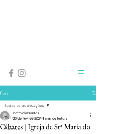
Post
Todas as publicações
notavelabrantes
Todas as publicações
20 de fev. de 2021
1 min de leitura
Olhares | Igreja de Stª Maria do
Agenda