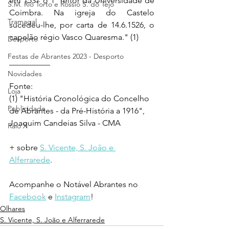
em 1537 o 1º reitor da Universidade de 
S.M. Rio Torto e Rossio S. do Tejo
Coimbra. Na igreja do Castelo 
Tramagal
sucedeu-lhe, por carta de 14.6.1526, o 
capelão régio Vasco Quaresma." (1)
Desporto
Festas de Abrantes 2023 - Desporto
__________
Novidades
Fonte:  
Loja
(1) "História Cronológica do Concelho 
Publicidade
de Abrantes - da Pré-História a 1916", 
Joaquim Candeias Silva - CMA
Raio X
+ sobre 
S. Vicente, S. João e 
Alferrarede
.
Acompanhe o Notável Abrantes no 
Facebook
 e 
Instagram
!
Olhares
S. Vicente, S. João e Alferrarede