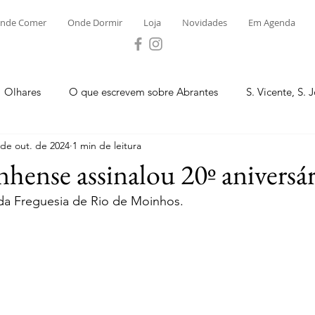
nde Comer
Onde Dormir
Loja
Novidades
Em Agenda
Olhares
O que escrevem sobre Abrantes
S. Vicente, S. 
 de out. de 2024
1 min de leitura
ega e Concavada
Bemposta
Carvalhal
Fontes
ense assinalou 20º aniversár
 da Freguesia de Rio de Moinhos.
 Moinhos
S. Facundo e Vale das Mós
S.M. Rio Torto e Ros
tas de Abrantes 2023 - Desporto
Novidades
Loja
P