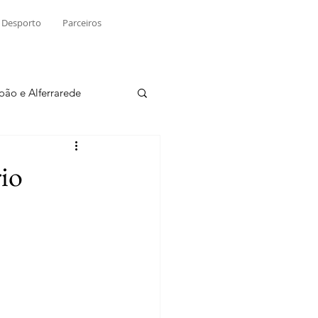
Desporto
Parceiros
João e Alferrarede
Martinchel
io
sio S. do Tejo
ublicidade
Raio X