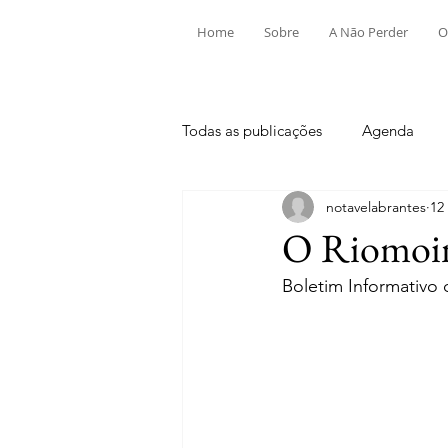
Home
Sobre
A Não Perder
O
Todas as publicações
Agenda
notavelabrantes
12
Aldeia do Mato e Souto
Alv
O Riomoinh
Boletim Informativo
Mouriscas
Pego
Rio de
Tramagal
Desporto
Fes