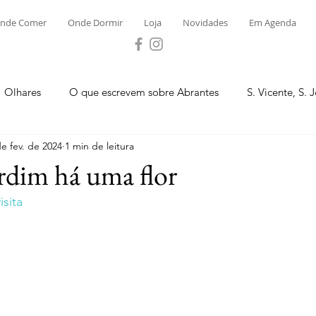
nde Comer
Onde Dormir
Loja
Novidades
Em Agenda
Olhares
O que escrevem sobre Abrantes
S. Vicente, S. 
de fev. de 2024
1 min de leitura
ega e Concavada
Bemposta
Carvalhal
Fontes
rdim há uma flor
sita
 Moinhos
S. Facundo e Vale das Mós
S.M. Rio Torto e Ros
tas de Abrantes 2023 - Desporto
Novidades
Loja
P