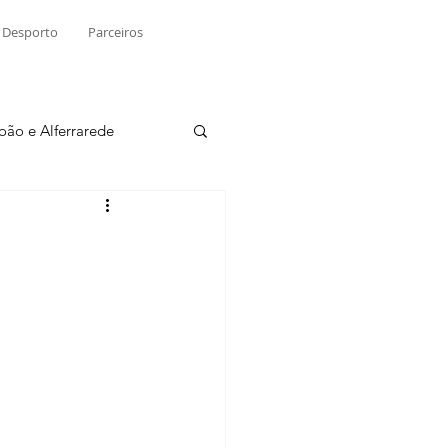
Desporto
Parceiros
João e Alferrarede
Martinchel
sio S. do Tejo
ublicidade
Raio X