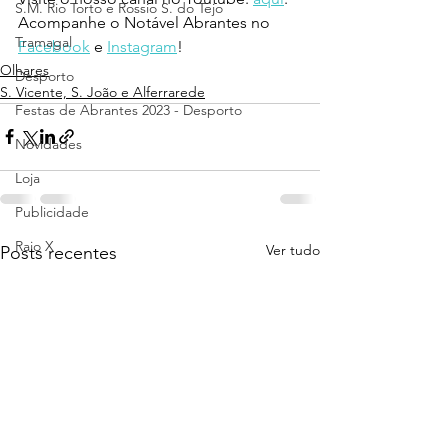
S.M. Rio Torto e Rossio S. do Tejo
Acompanhe o Notável Abrantes no 
Tramagal
Facebook
 e 
Instagram
!
Olhares
Desporto
S. Vicente, S. João e Alferrarede
Festas de Abrantes 2023 - Desporto
Novidades
Loja
Publicidade
Raio X
Ver tudo
Posts recentes