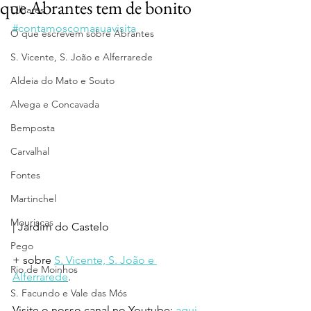
que Abrantes tem de bonito
Olhares
#contamoscomasuavisita
O que escrevem sobre Abrantes
S. Vicente, S. João e Alferrarede
Aldeia do Mato e Souto
Alvega e Concavada
Bemposta
Carvalhal
Fontes
Martinchel
Mouriscas
| Jardim do Castelo
Pego
+ sobre 
S. Vicente, S. João e 
Rio de Moinhos
Alferrarede
.
S. Facundo e Vale das Mós
Visite o nosso canal no Youtube: 
aqui
.