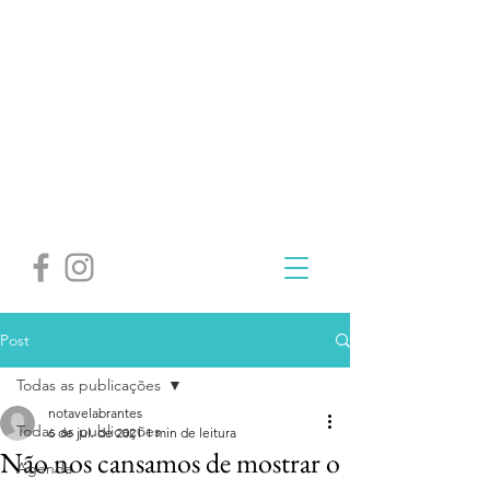
Post
Todas as publicações
notavelabrantes
Todas as publicações
6 de jul. de 2021
1 min de leitura
Não nos cansamos de mostrar o
Agenda