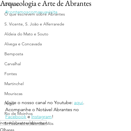
Arqueologia e Arte de Abrantes
Olhares
#contamoscomasuavisita
O que escrevem sobre Abrantes
S. Vicente, S. João e Alferrarede
Aldeia do Mato e Souto
Alvega e Concavada
Bemposta
Carvalhal
Fontes
Martinchel
Mouriscas
Visite o nosso canal no Youtube: 
aqui
.
Pego
Acompanhe o Notável Abrantes no 
Rio de Moinhos
Facebook
 e 
Instagram
!
notavelabrantes
abrantes
S. Facundo e Vale das Mós
Olhares