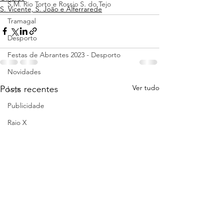
S.M. Rio Torto e Rossio S. do Tejo
S. Vicente, S. João e Alferrarede
Tramagal
Desporto
Festas de Abrantes 2023 - Desporto
Novidades
Ver tudo
Posts recentes
Loja
Publicidade
Raio X