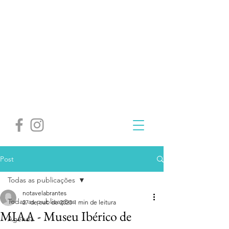
Post
Todas as publicações
notavelabrantes
Todas as publicações
27 de out. de 2023
1 min de leitura
MIAA - Museu Ibérico de
Agenda