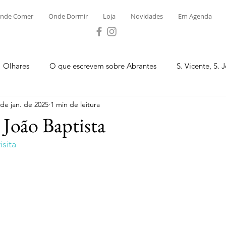
nde Comer
Onde Dormir
Loja
Novidades
Em Agenda
Olhares
O que escrevem sobre Abrantes
S. Vicente, S. 
 de jan. de 2025
1 min de leitura
ega e Concavada
Bemposta
Carvalhal
Fontes
. João Baptista
sita
 Moinhos
S. Facundo e Vale das Mós
S.M. Rio Torto e Ros
tas de Abrantes 2023 - Desporto
Novidades
Loja
P