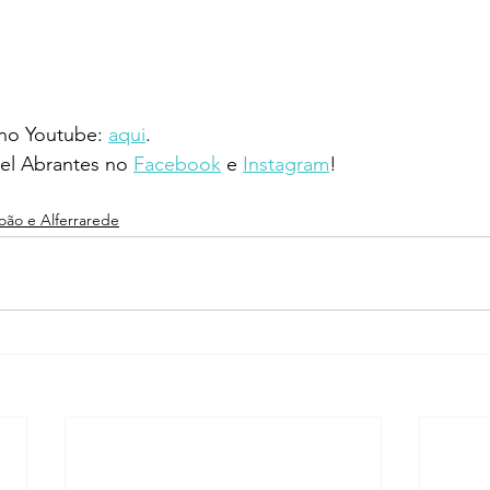
 no Youtube: 
aqui
.
l Abrantes no 
Facebook
 e 
Instagram
!
João e Alferrarede