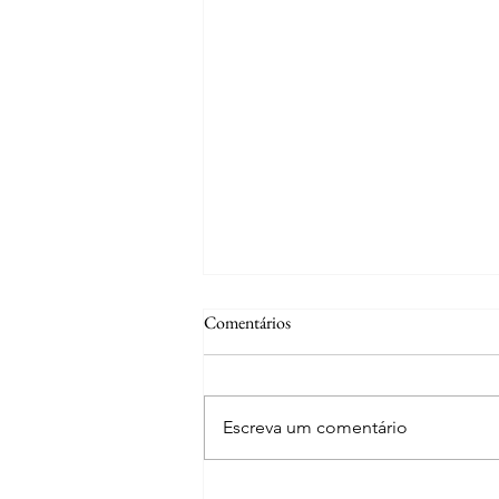
Comentários
Escreva um comentário
Curiosidades | A fonte de S. José