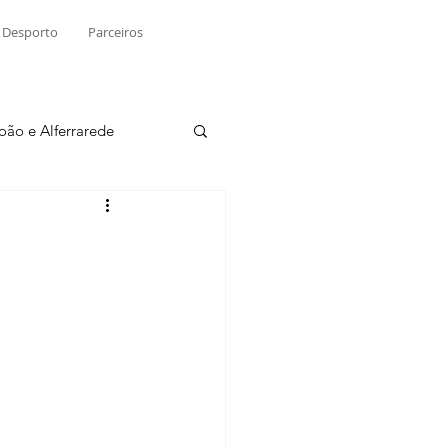
Desporto
Parceiros
João e Alferrarede
Martinchel
sio S. do Tejo
ublicidade
Raio X