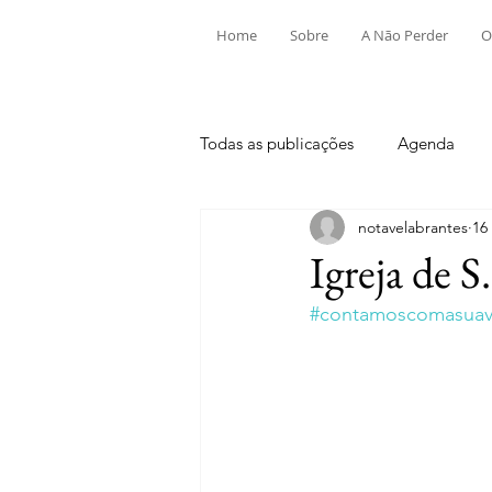
Home
Sobre
A Não Perder
O
Todas as publicações
Agenda
notavelabrantes
16
Aldeia do Mato e Souto
Alv
Igreja de S
#contamoscomasuavi
Mouriscas
Pego
Rio de
Tramagal
Desporto
Fes