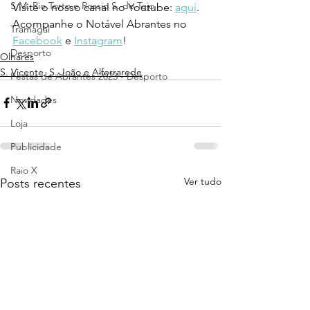
S.M. Rio Torto e Rossio S. do Tejo
Visite o nosso canal no Youtube: 
aqui
.
Acompanhe o Notável Abrantes no 
Tramagal
Facebook
 e 
Instagram
!
Desporto
Olhares
S. Vicente, S. João e Alferrarede
Festas de Abrantes 2023 - Desporto
Novidades
Loja
Publicidade
Raio X
Ver tudo
Posts recentes