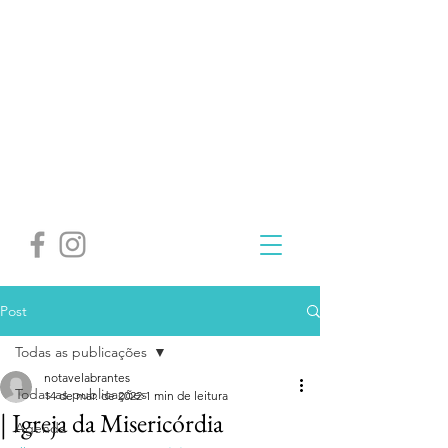
Post
Todas as publicações
notavelabrantes
Todas as publicações
14 de mar. de 2022
1 min de leitura
| Igreja da Misericórdia
Agenda