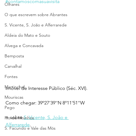
#contamoscomasuavisita
Olhares
O que escrevem sobre Abrantes
S. Vicente, S. João e Alferrarede
Aldeia do Mato e Souto
Alvega e Concavada
Bemposta
Carvalhal
Fontes
Martinchel
Imóvel de Interesse Público (Séc. XVI).
Mouriscas
Como chegar: 39º27'39''N 8º11'51''W
Pego
+ sobre 
S. Vicente, S. João e 
Rio de Moinhos
Alferrarede
.
S. Facundo e Vale das Mós