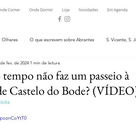
nde Comer
Onde Dormir
Loja
Novidades
Em Agenda
Olhares
O que escrevem sobre Abrantes
S. Vicente, S. 
 de fev. de 2024
1 min de leitura
ega e Concavada
Bemposta
Carvalhal
Fontes
tempo não faz um passeio à
de Castelo do Bode? (VÍDEO
 Moinhos
S. Facundo e Vale das Mós
S.M. Rio Torto e Ros
sita
tas de Abrantes 2023 - Desporto
Novidades
Loja
P
npoznCoYtT0