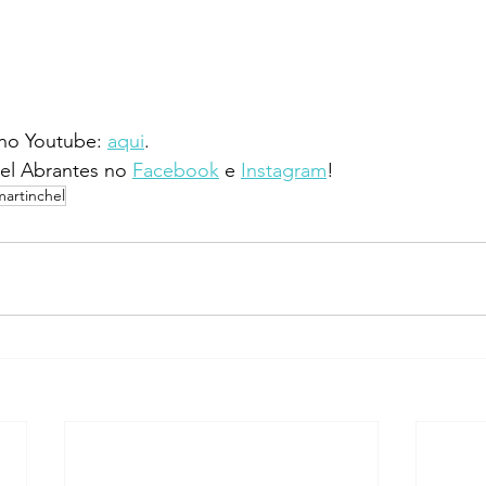
 no Youtube: 
aqui
.
l Abrantes no 
Facebook
 e 
Instagram
!
martinchel