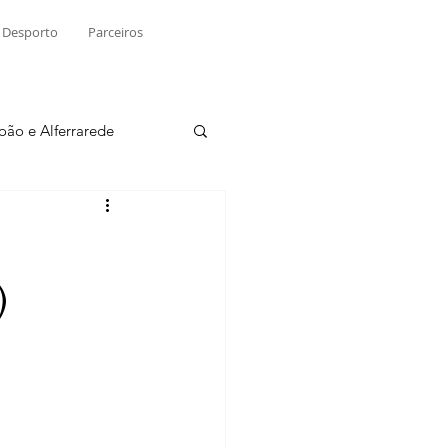
Desporto
Parceiros
João e Alferrarede
Martinchel
)
sio S. do Tejo
ublicidade
Raio X