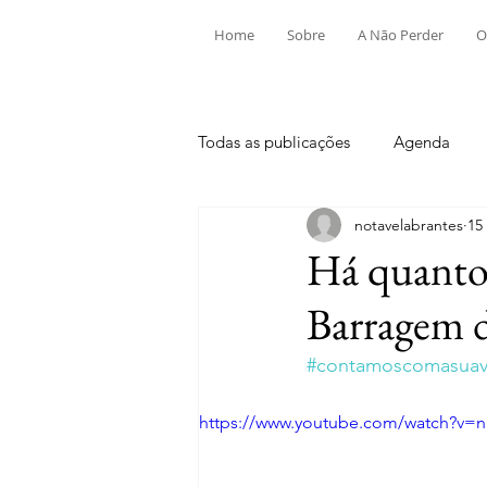
Home
Sobre
A Não Perder
O
Todas as publicações
Agenda
notavelabrantes
15
Aldeia do Mato e Souto
Alv
Há quanto 
Barragem 
Mouriscas
Pego
Rio de
#contamoscomasuavi
Tramagal
Desporto
Fes
https://www.youtube.com/watch?v=