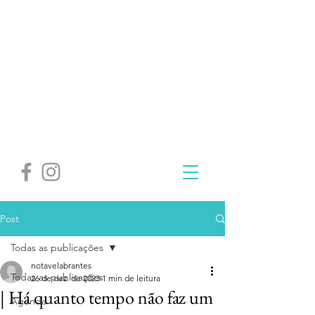
Post
Todas as publicações
notavelabrantes
Todas as publicações
26 de dez. de 2023
1 min de leitura
| Há quanto tempo não faz um
Agenda