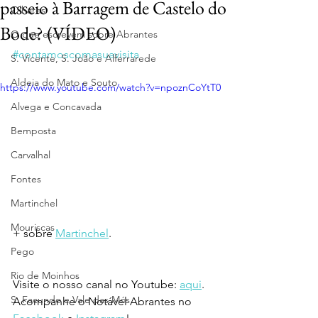
passeio à Barragem de Castelo do
Olhares
Bode? (VÍDEO)
O que escrevem sobre Abrantes
#contamoscomasuavisita
S. Vicente, S. João e Alferrarede
Aldeia do Mato e Souto
https://www.youtube.com/watch?v=npoznCoYtT0
Alvega e Concavada
Bemposta
Carvalhal
Fontes
Martinchel
Mouriscas
+ sobre 
Martinchel
.
Pego
Rio de Moinhos
Visite o nosso canal no Youtube: 
aqui
.
S. Facundo e Vale das Mós
Acompanhe o Notável Abrantes no 