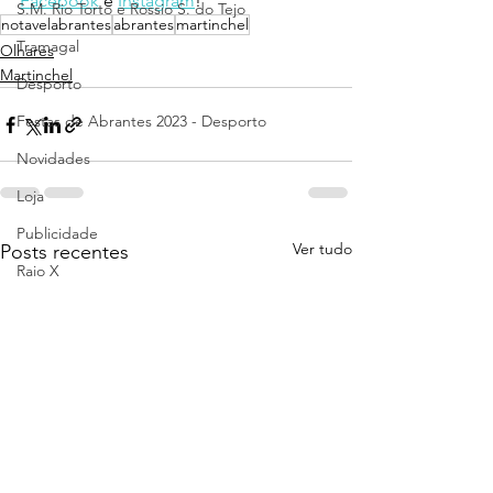
Facebook
 e 
Instagram
!
S.M. Rio Torto e Rossio S. do Tejo
notavelabrantes
abrantes
martinchel
Tramagal
Olhares
Martinchel
Desporto
Festas de Abrantes 2023 - Desporto
Novidades
Loja
Publicidade
Ver tudo
Posts recentes
Raio X