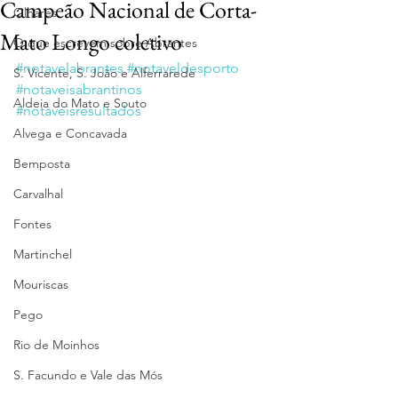
Campeão Nacional de Corta-
Olhares
Mato Longo coletivo
O que escrevem sobre Abrantes
#notavelabrantes
#notaveldesporto
S. Vicente, S. João e Alferrarede
#notaveisabrantinos
Aldeia do Mato e Souto
#notaveisresultados
Alvega e Concavada
Bemposta
Carvalhal
Fontes
Martinchel
Mouriscas
Pego
Rio de Moinhos
S. Facundo e Vale das Mós