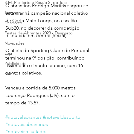
S.M. Rio Torto e Rossio S. do Tejo
O abrantino Rodrigo Martins sagrou-se 
Tramagal
esta manhã campeão nacional coletivo 
de Corta-Mato Longo, no escalão 
Desporto
Sub20, no decorrer da competição 
Festas de Abrantes 2023 - Desporto
disputada em Amora (Seixal).
Novidades
O atleta do Sporting Clube de Portugal 
Loja
terminou na 9ª posição, contribuíndo 
Publicidade
assim para o triunfo leonino, com 16 
pontos coletivos.
Raio X
Venceu a corrida de 5.000 metros 
Lourenço Rodrigues (JIV), com o 
tempo de 13.57.
#notavelabrantes
#notaveldesporto
#notaveisabrantinos
#notaveisresultados