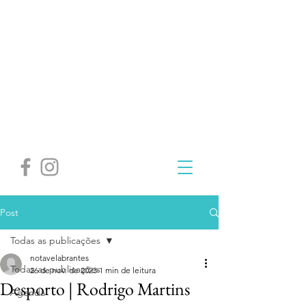
Post
Todas as publicações
notavelabrantes
Todas as publicações
26 de nov. de 2023
1 min de leitura
Desporto | Rodrigo Martins
Agenda