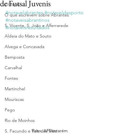
de Futsal Juvenis
Olhares
#notavelabrantes
#notaveldesporto
O que escrevem sobre Abrantes
#notaveisabrantinos
S. Vicente, S. João e Alferrarede
#notaveisresultados
Aldeia do Mato e Souto
Alvega e Concavada
Bemposta
Carvalhal
Fontes
Martinchel
Mouriscas
Pego
Rio de Moinhos
Foto: AFSantarém
S. Facundo e Vale das Mós