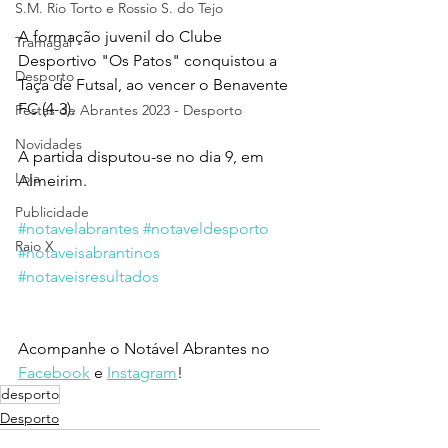
S.M. Rio Torto e Rossio S. do Tejo
A formação juvenil do Clube 
Tramagal
Desportivo "Os Patos" conquistou a 
Desporto
Taça de Futsal, ao vencer o Benavente 
FC (4-3).
Festas de Abrantes 2023 - Desporto
Novidades
A partida disputou-se no dia 9, em 
Loja
Almeirim. 
Publicidade
#notavelabrantes
#notaveldesporto
Raio X
#notaveisabrantinos
#notaveisresultados
Acompanhe o Notável Abrantes no 
Facebook
 e 
Instagram
!
desporto
Desporto