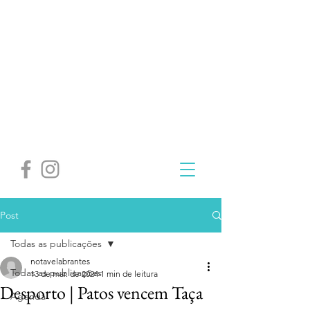
Post
Todas as publicações
notavelabrantes
Todas as publicações
13 de mar. de 2024
1 min de leitura
Desporto | Patos vencem Taça
Agenda