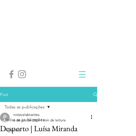
Post
Todas as publicações
notavelabrantes
Todas as publicações
6 de jul. de 2024
1 min de leitura
Desporto | Luísa Miranda
Agenda