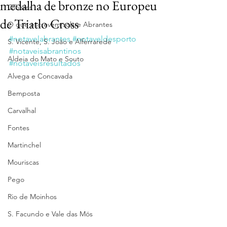
medalha de bronze no Europeu
Olhares
de Triatlo Cross
O que escrevem sobre Abrantes
#notavelabrantes
#notaveldesporto
S. Vicente, S. João e Alferrarede
#notaveisabrantinos
Aldeia do Mato e Souto
#notaveisresultados
Alvega e Concavada
Bemposta
Carvalhal
Fontes
Martinchel
Mouriscas
Pego
Rio de Moinhos
S. Facundo e Vale das Mós