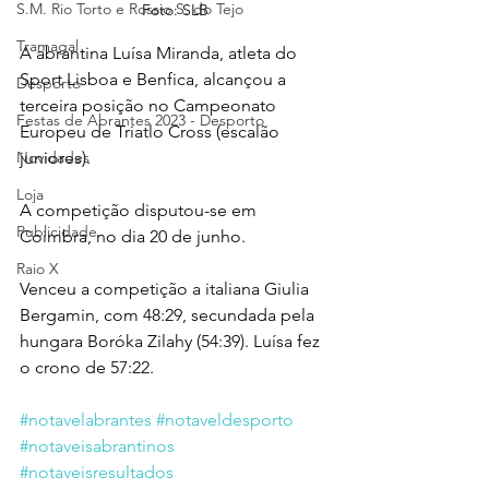
S.M. Rio Torto e Rossio S. do Tejo
Foto: SLB
Tramagal
A abrantina Luísa Miranda, atleta do 
Sport Lisboa e Benfica, alcançou a 
Desporto
terceira posição no Campeonato 
Festas de Abrantes 2023 - Desporto
Europeu de Triatlo Cross (escalão 
Novidades
juniores).
Loja
A competição disputou-se em 
Publicidade
Coimbra, no dia 20 de junho.
Raio X
Venceu a competição a italiana Giulia 
Bergamin, com 48:29, secundada pela 
hungara Boróka Zilahy (54:39). Luísa fez 
o crono de 57:22. 
#notavelabrantes
#notaveldesporto
#notaveisabrantinos
#notaveisresultados