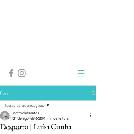
Post
Todas as publicações
notavelabrantes
Todas as publicações
21 de ago. de 2023
1 min de leitura
Desporto | Luísa Cunha
Agenda