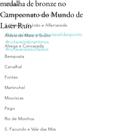
medalha de bronze no
Olhares
Campeonato do Mundo de
O que escrevem sobre Abrantes
Laser Run
S. Vicente, S. João e Alferrarede
#notavelabrantes
#notaveldesporto
Aldeia do Mato e Souto
#notaveisabrantinos
Alvega e Concavada
#notaveisresultados
Bemposta
Carvalhal
Fontes
Martinchel
Mouriscas
Pego
Rio de Moinhos
S. Facundo e Vale das Mós