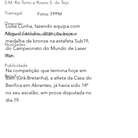
S.M. Rio Torto e Rossio S. do Tejo
Tramagal
Fotos: FPPM
Desporto
Luísa Cunha, fazendo equipa com 
Miguel Serôdio, alcançou hoje a 
Festas de Abrantes 2023 - Desporto
medalha de bronze na estafeta Sub19, 
Novidades
do Campeonato do Mundo de Laser 
Loja
Run.
Publicidade
Na competição que termina hoje em 
Raio X
Bath (Grã-Bretanha), a atleta da Casa do 
Benfica em Abrantes, já havia sido 14ª 
no seu escalão, em prova disputada no 
dia 19. 