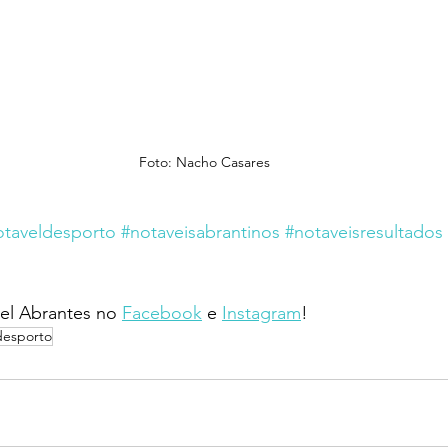
Foto: Nacho Casares
otaveldesporto
#notaveisabrantinos
#notaveisresultados
l Abrantes no 
Facebook
 e 
Instagram
!
desporto