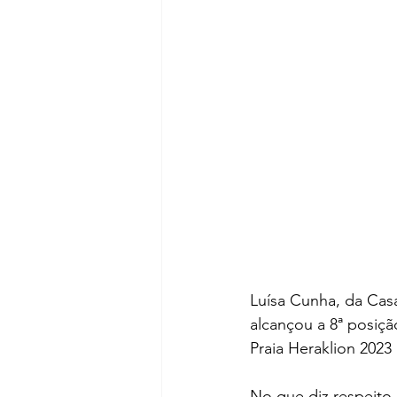
Luísa Cunha, da Cas
alcançou a 8ª posiçã
Praia Heraklion 2023 
No que diz respeito à