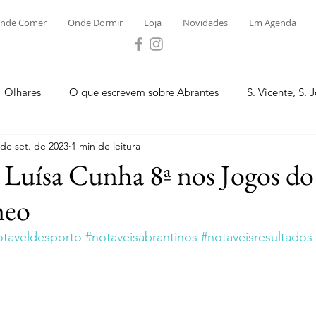
nde Comer
Onde Dormir
Loja
Novidades
Em Agenda
Olhares
O que escrevem sobre Abrantes
S. Vicente, S. 
 de set. de 2023
1 min de leitura
ega e Concavada
Bemposta
Carvalhal
Fontes
 Luísa Cunha 8ª nos Jogos do
neo
 Moinhos
S. Facundo e Vale das Mós
S.M. Rio Torto e Ros
otaveldesporto
#notaveisabrantinos
#notaveisresultados
tas de Abrantes 2023 - Desporto
Novidades
Loja
P