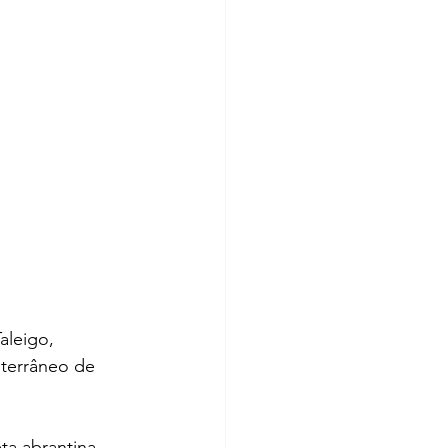
aleigo, 
iterrâneo de 
ta abrantina 