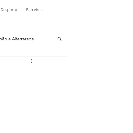
Desporto
Parceiros
João e Alferrarede
Martinchel
sio S. do Tejo
ublicidade
Raio X