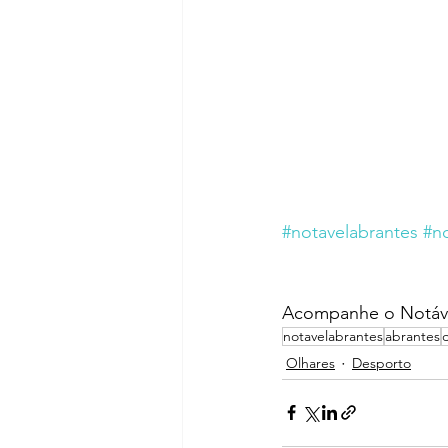
#notavelabrantes
#n
Acompanhe o Notáve
notavelabrantes
abrantes
Olhares
Desporto