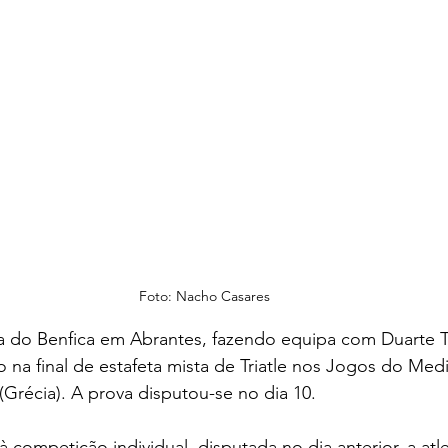
Foto: Nacho Casares
a do Benfica em Abrantes, fazendo equipa com Duarte T
o na final de estafeta mista de Triatle nos Jogos do Med
(Grécia). A prova disputou-se no dia 10.
 competição individual, disputada no dia anterior, a atle