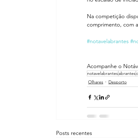
Na competição disput
comprimento, com a 
#notavelabrantes
#n
Acompanhe o Notáve
notavelabrantes
abrantes
Olhares
Desporto
Posts recentes