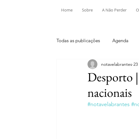
Home
Sobre
A Não Perder
O
Todas as publicações
Agenda
notavelabrantes
23
Aldeia do Mato e Souto
Alv
Desporto |
nacionais
Mouriscas
Pego
Rio de
#notavelabrantes
#n
Tramagal
Desporto
Fes