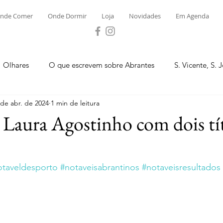
nde Comer
Onde Dormir
Loja
Novidades
Em Agenda
Olhares
O que escrevem sobre Abrantes
S. Vicente, S. 
 de abr. de 2024
1 min de leitura
ega e Concavada
Bemposta
Carvalhal
Fontes
 Laura Agostinho com dois tí
 Moinhos
S. Facundo e Vale das Mós
S.M. Rio Torto e Ros
otaveldesporto
#notaveisabrantinos
#notaveisresultados
tas de Abrantes 2023 - Desporto
Novidades
Loja
P