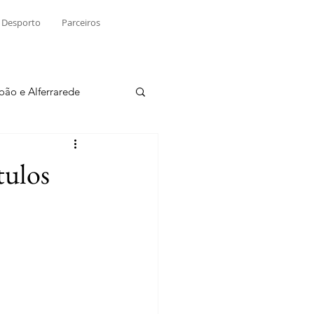
Desporto
Parceiros
João e Alferrarede
Martinchel
tulos
sio S. do Tejo
ublicidade
Raio X