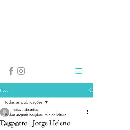
Post
Todas as publicações
notavelabrantes
Todas as publicações
20 de mar. de 2024
1 min de leitura
Desporto | Jorge Heleno
Agenda