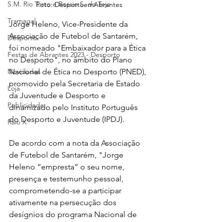
S.M. Rio Torto e Rossio S. do Tejo
Foto: DesportoemAbrantes
Tramagal
Jorge Heleno, 
Vice-Presidente da 
Associação de Futebol de Santarém, 
Desporto
foi nomeado "Embaixador para a Ética 
Festas de Abrantes 2023 - Desporto
no Desporto", no âmbito do Plano 
Novidades
Nacional de Ética no Desporto (PNED), 
promovido pela Secretaria de Estado 
Loja
da Juventude e Desporto e 
Publicidade
dinamizado pelo Instituto Português 
do Desporto e Juventude (IPDJ).
Raio X
De acordo com a nota da Associação 
de Futebol de Santarém, "Jorge 
Heleno 
“empresta” o seu nome, 
presença e testemunho pessoal, 
comprometendo-se a participar 
ativamente na persecução dos 
desígnios do programa Nacional de 