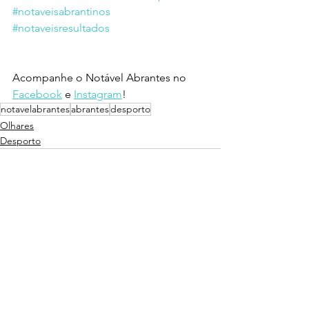
#notaveisabrantinos
#notaveisresultados
Acompanhe o Notável Abrantes no 
Facebook
 e 
Instagram
!
notavelabrantes
abrantes
desporto
Olhares
Desporto
Ver tudo
Posts recentes