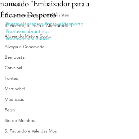
nomeado "Embaixador para a
Olhares
Ética no Desporto"
O que escrevem sobre Abrantes
#notavelabrantes
#notaveldesporto
S. Vicente, S. João e Alferrarede
#notaveisabrantinos
Aldeia do Mato e Souto
#notaveisresultados
Alvega e Concavada
Bemposta
Carvalhal
Fontes
Martinchel
Mouriscas
Pego
Rio de Moinhos
S. Facundo e Vale das Mós