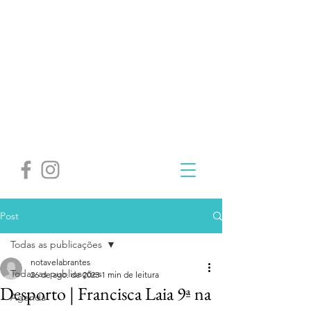
Post
Todas as publicações
notavelabrantes
Todas as publicações
26 de ago. de 2023
1 min de leitura
Desporto | Francisca Laia 9ª na
Agenda