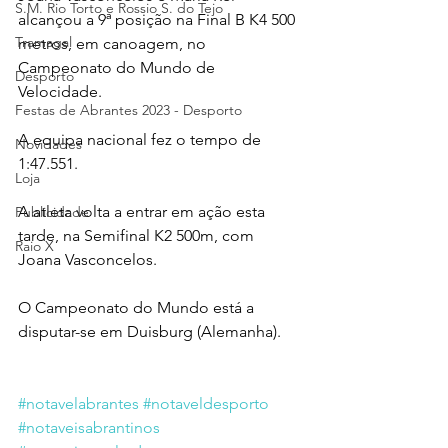
S.M. Rio Torto e Rossio S. do Tejo
alcançou a 9ª posição na Final B K4 500 
Tramagal
metros, em canoagem, no 
Campeonato do Mundo de 
Desporto
Velocidade.
Festas de Abrantes 2023 - Desporto
A equipa nacional fez o tempo de 
Novidades
1:47.551.
Loja
A atleta volta a entrar em ação esta 
Publicidade
tarde, na Semifinal K2 500m, com 
Raio X
Joana Vasconcelos.
O Campeonato do Mundo está a 
disputar-se em Duisburg (Alemanha). 
#notavelabrantes
#notaveldesporto
#notaveisabrantinos