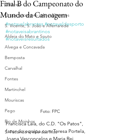
Final B do Campeonato do
Olhares
Mundo da Canoagem
O que escrevem sobre Abrantes
#notavelabrantes
#notaveldesporto
S. Vicente, S. João e Alferrarede
#notaveisabrantinos
Aldeia do Mato e Souto
#notaveisresultados
Alvega e Concavada
Bemposta
Carvalhal
Fontes
Martinchel
Mouriscas
Pego
Foto: FPC
Rio de Moinhos
Francisca Laia, do C.D. "Os Patos", 
fazendo equipa com Teresa Portela, 
S. Facundo e Vale das Mós
Joana Vasconcelos e Maria Rei 