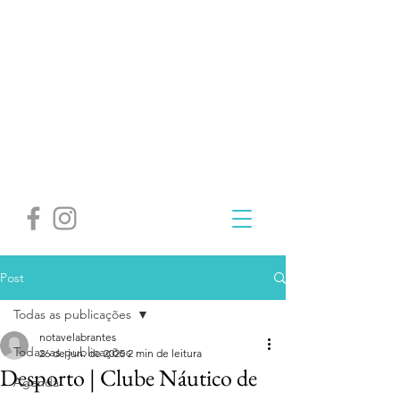
Post
Todas as publicações
notavelabrantes
Todas as publicações
26 de jun. de 2025
2 min de leitura
Desporto | Clube Náutico de
Agenda