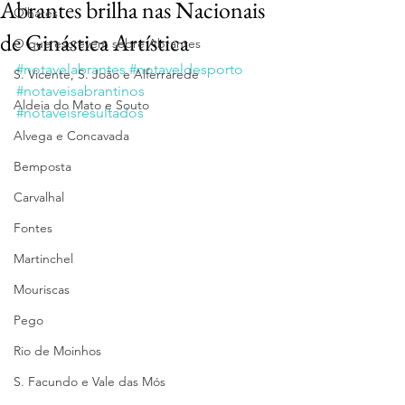
Abrantes brilha nas Nacionais
Olhares
de Ginástica Artística
O que escrevem sobre Abrantes
#notavelabrantes
#notaveldesporto
S. Vicente, S. João e Alferrarede
#notaveisabrantinos
Aldeia do Mato e Souto
#notaveisresultados
Alvega e Concavada
Bemposta
Carvalhal
Fontes
Martinchel
Mouriscas
Pego
Rio de Moinhos
S. Facundo e Vale das Mós