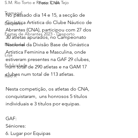
S.M. Rio Torto e Rossio S. do Tejo
Foto: CNA
Tramagal
No passado dia 14 e 15, a secção de 
Ginástica Artística do Clube Náutico de 
Desporto
Abrantes (CNA), participou com 27 dos 
Festas de Abrantes 2023 - Desporto
30 atletas apurados, no Campeonato 
Novidades
Nacional da Divisão Base de Ginástica 
Artística Feminina e Masculina, onde 
Loja
estiveram presentes na GAF 29 clubes, 
Publicidade
num total de 290 atletas e na GAM 17 
clubes num total de 113 atletas.
Raio X
Nesta competição, os atletas do CNA, 
conquistaram,  uns honrosos 5 títulos 
individuais e 3 títulos por equipas.
GAF:
Séniores:
6. Lugar por Equipas