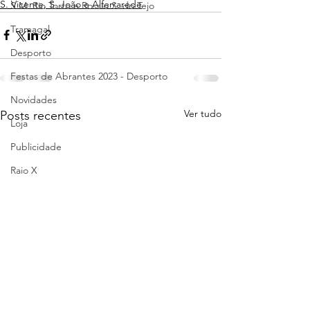
S. Vicente, S. João e Alferrarede
S.M. Rio Torto e Rossio S. do Tejo
Tramagal
Desporto
Festas de Abrantes 2023 - Desporto
Novidades
Ver tudo
Posts recentes
Loja
Publicidade
Raio X