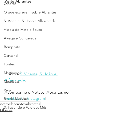
Visite Abrantes.
Olhares
O que escrevem sobre Abrantes
S. Vicente, S. João e Alferrarede
Aldeia do Mato e Souto
Alvega e Concavada
Bemposta
Carvalhal
Fontes
Martinchel
+ sobre 
S. Vicente, S. João e 
Alferrarede
.
Mouriscas
Pego
Acompanhe o Notável Abrantes no 
Facebook
 e 
Instagram
!
Rio de Moinhos
notavelabrantes
abrantes
S. Facundo e Vale das Mós
Olhares