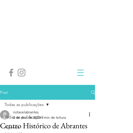
Post
Todas as publicações
notavelabrantes
Todas as publicações
2 de dez. de 2023
1 min de leitura
Centro Histórico de Abrantes
Agenda