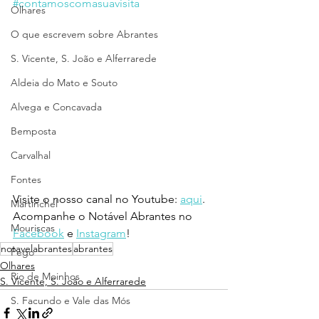
#contamoscomasuavisita
Olhares
O que escrevem sobre Abrantes
S. Vicente, S. João e Alferrarede
Aldeia do Mato e Souto
Alvega e Concavada
Bemposta
Carvalhal
Fontes
Visite o nosso canal no Youtube: 
aqui
.
Martinchel
Acompanhe o Notável Abrantes no 
Mouriscas
Facebook
 e 
Instagram
!
notavelabrantes
abrantes
Pego
Olhares
Rio de Moinhos
S. Vicente, S. João e Alferrarede
S. Facundo e Vale das Mós