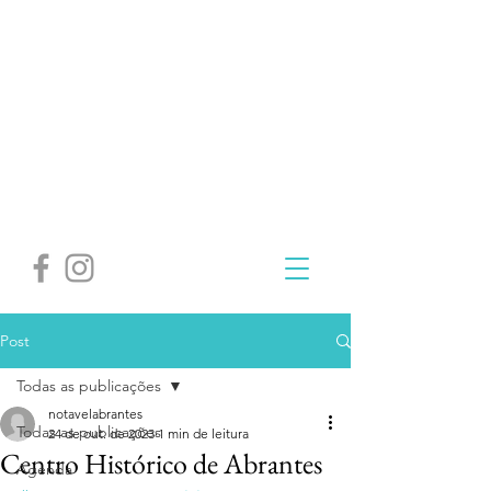
Post
Todas as publicações
notavelabrantes
Todas as publicações
24 de out. de 2023
1 min de leitura
Centro Histórico de Abrantes
Agenda