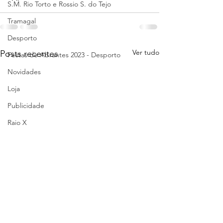
S.M. Rio Torto e Rossio S. do Tejo
Tramagal
Desporto
Ver tudo
Posts recentes
Festas de Abrantes 2023 - Desporto
Novidades
Loja
Publicidade
Raio X