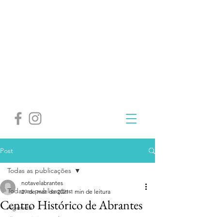
Post
Todas as publicações
notavelabrantes
Todas as publicações
29 de mar. de 2021
1 min de leitura
Centro Histórico de Abrantes
Agenda