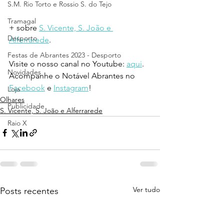
S.M. Rio Torto e Rossio S. do Tejo
Tramagal
+ sobre 
S. Vicente, S. João e 
Desporto
Alferrarede
.
Festas de Abrantes 2023 - Desporto
Visite o nosso canal no Youtube: 
aqui
.
Novidades
Acompanhe o Notável Abrantes no 
Facebook
 e 
Instagram
!
Loja
Olhares
Publicidade
S. Vicente, S. João e Alferrarede
Raio X
Ver tudo
Posts recentes