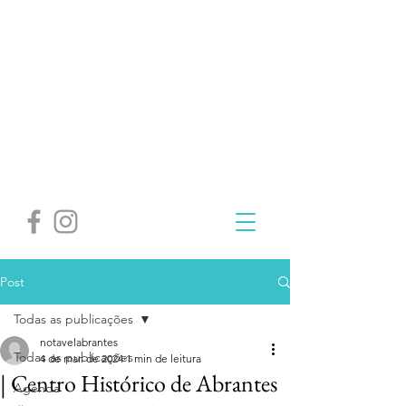
Post
Todas as publicações
notavelabrantes
Todas as publicações
4 de mar. de 2024
1 min de leitura
| Centro Histórico de Abrantes
Agenda