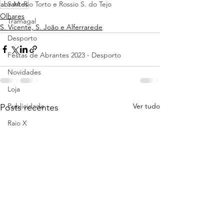
abrantes
S.M. Rio Torto e Rossio S. do Tejo
Olhares
Tramagal
S. Vicente, S. João e Alferrarede
Desporto
Festas de Abrantes 2023 - Desporto
Novidades
Loja
Ver tudo
Publicidade
Posts recentes
Raio X