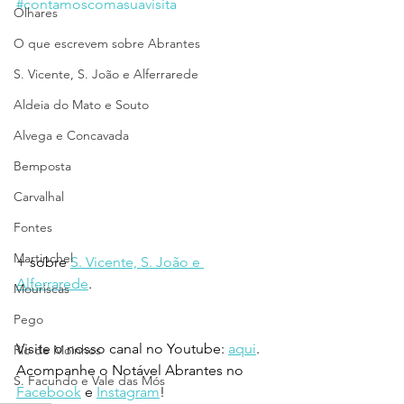
#contamoscomasuavisita
Olhares
O que escrevem sobre Abrantes
S. Vicente, S. João e Alferrarede
Aldeia do Mato e Souto
Alvega e Concavada
Bemposta
Carvalhal
Fontes
Martinchel
+ sobre 
S. Vicente, S. João e 
Alferrarede
.
Mouriscas
Pego
Visite o nosso canal no Youtube: 
aqui
.
Rio de Moinhos
Acompanhe o Notável Abrantes no 
S. Facundo e Vale das Mós
Facebook
 e 
Instagram
!