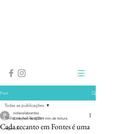
Post
Todas as publicações
notavelabrantes
Todas as publicações
23 de fev. de 2025
1 min de leitura
Cada recanto em Fontes é uma
Agenda