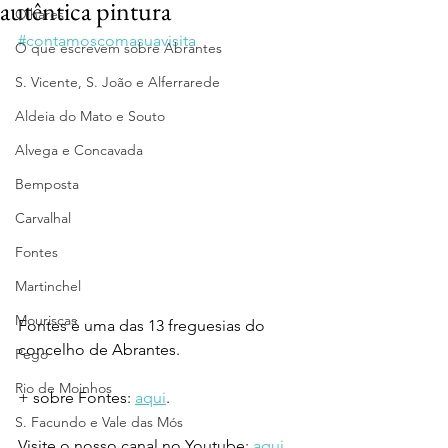
autêntica pintura
Olhares
#contamoscomasuavisita
O que escrevem sobre Abrantes
S. Vicente, S. João e Alferrarede
Aldeia do Mato e Souto
Alvega e Concavada
Bemposta
Carvalhal
Fontes
Martinchel
Mouriscas
Fontes é uma das 13 freguesias do 
concelho de Abrantes.
Pego
Rio de Moinhos
+ sobre Fontes: 
aqui
.
S. Facundo e Vale das Mós
Visite o nosso canal no Youtube: 
aqui
.