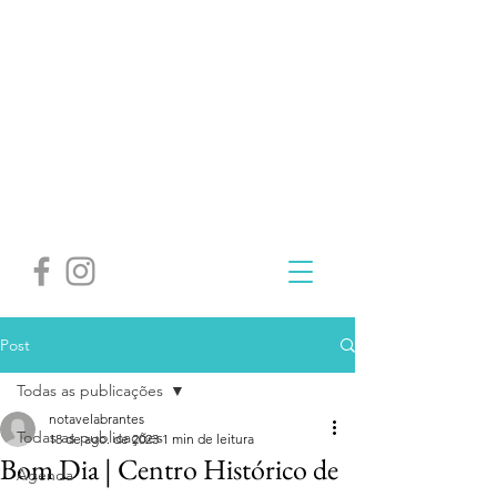
Post
Todas as publicações
notavelabrantes
Todas as publicações
18 de ago. de 2023
1 min de leitura
Bom Dia | Centro Histórico de
Agenda