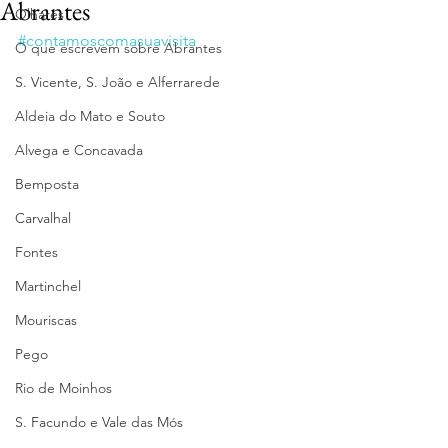
Abrantes
Olhares
#contamoscomasuavisita
O que escrevem sobre Abrantes
S. Vicente, S. João e Alferrarede
Aldeia do Mato e Souto
Alvega e Concavada
Bemposta
Carvalhal
Fontes
Martinchel
Mouriscas
Pego
Rio de Moinhos
S. Facundo e Vale das Mós