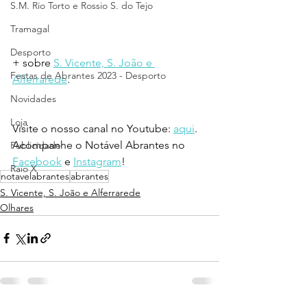
S.M. Rio Torto e Rossio S. do Tejo
Tramagal
Desporto
+ sobre 
S. Vicente, S. João e 
Festas de Abrantes 2023 - Desporto
Alferrarede
.
Novidades
Loja
Visite o nosso canal no Youtube: 
aqui
.
Acompanhe o Notável Abrantes no 
Publicidade
Facebook
 e 
Instagram
!
Raio X
notavelabrantes
abrantes
S. Vicente, S. João e Alferrarede
Olhares