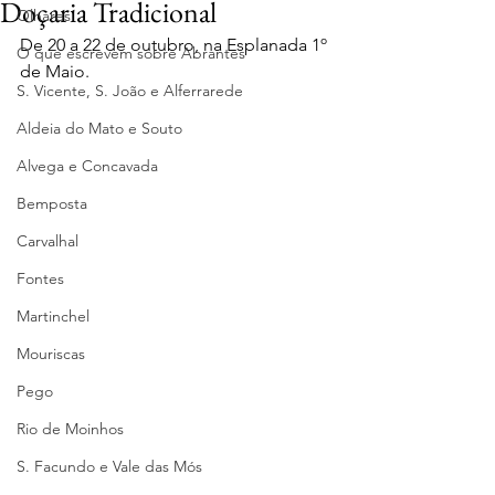
Doçaria Tradicional
Olhares
De 20 a 22 de outubro, na Esplanada 1º 
O que escrevem sobre Abrantes
de Maio.
S. Vicente, S. João e Alferrarede
Aldeia do Mato e Souto
Alvega e Concavada
Bemposta
Carvalhal
Fontes
Martinchel
Mouriscas
Pego
Rio de Moinhos
S. Facundo e Vale das Mós