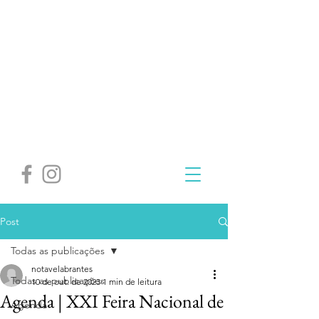
Post
Todas as publicações
notavelabrantes
Todas as publicações
10 de out. de 2023
1 min de leitura
Agenda | XXI Feira Nacional de
Agenda