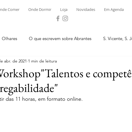
nde Comer
Onde Dormir
Loja
Novidades
Em Agenda
Olhares
O que escrevem sobre Abrantes
S. Vicente, S. 
de abr. de 2021
1 min de leitura
ega e Concavada
Bemposta
Carvalhal
Fontes
Workshop"Talentos e competê
regabilidade"
 Moinhos
S. Facundo e Vale das Mós
S.M. Rio Torto e Ros
rtir das 11 horas, em formato online.
tas de Abrantes 2023 - Desporto
Novidades
Loja
P