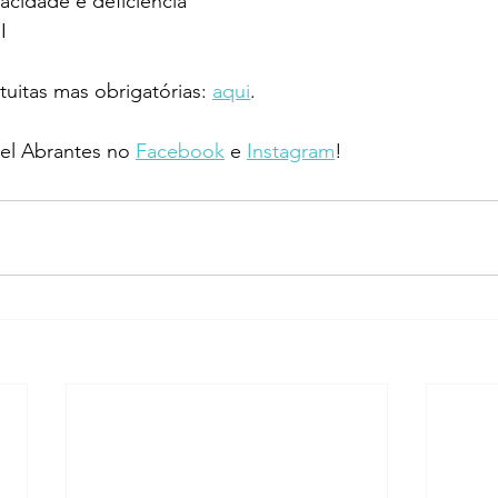
cidade e deficiência 
I
tuitas mas obrigatórias: 
aqui
.
l Abrantes no 
Facebook
 e 
Instagram
!