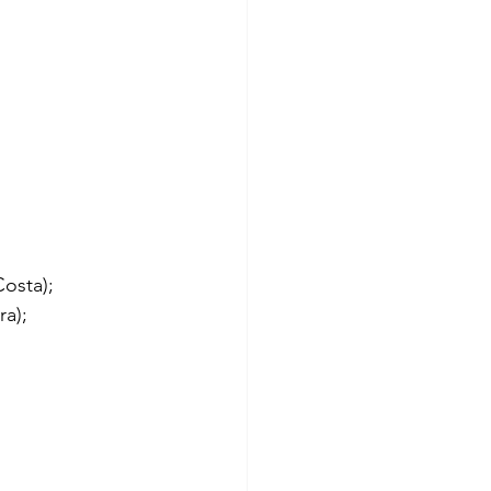
osta);
ra);