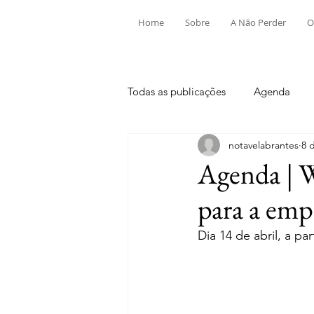
Home
Sobre
A Não Perder
O
Todas as publicações
Agenda
notavelabrantes
8 
Aldeia do Mato e Souto
Alv
Agenda | 
para a emp
Mouriscas
Pego
Rio de
Dia 14 de abril, a pa
Tramagal
Desporto
Fes