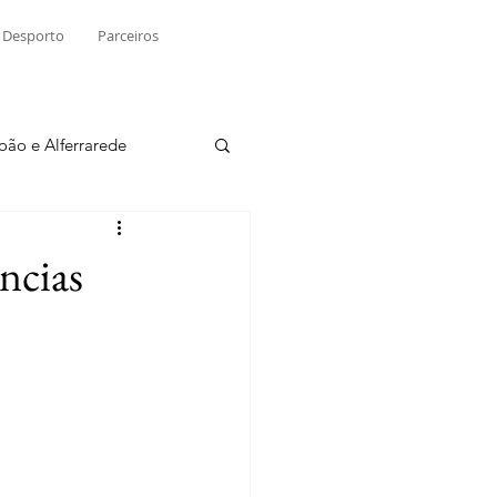
Desporto
Parceiros
João e Alferrarede
Martinchel
ncias
sio S. do Tejo
ublicidade
Raio X