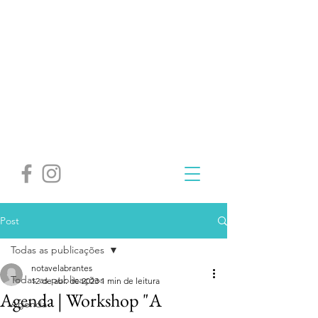
Post
Todas as publicações
notavelabrantes
Todas as publicações
12 de abr. de 2023
1 min de leitura
Agenda | Workshop "A
Agenda