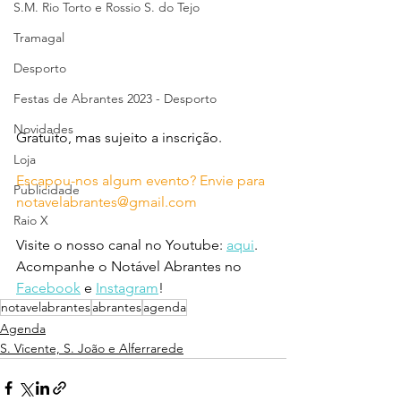
S.M. Rio Torto e Rossio S. do Tejo
Tramagal
Desporto
Festas de Abrantes 2023 - Desporto
Novidades
Gratuito, mas sujeito a inscrição.
Loja
Escapou-nos algum evento? Envie para 
Publicidade
notavelabrantes@gmail.com
Raio X
Visite o nosso canal no Youtube: 
aqui
.
Acompanhe o Notável Abrantes no 
Facebook
 e 
Instagram
!
notavelabrantes
abrantes
agenda
Agenda
S. Vicente, S. João e Alferrarede