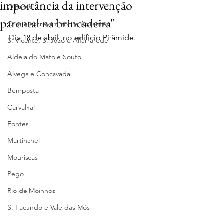
importância da intervenção
Olhares
parental na brincadeira"
O que escrevem sobre Abrantes
Dia 18 de abril, no edifício Pirâmide.
S. Vicente, S. João e Alferrarede
Aldeia do Mato e Souto
Alvega e Concavada
Bemposta
Carvalhal
Fontes
Martinchel
Mouriscas
Pego
Rio de Moinhos
S. Facundo e Vale das Mós