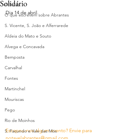
Solidário
Olhares
Dia 14 de abril.
O que escrevem sobre Abrantes
S. Vicente, S. João e Alferrarede
Aldeia do Mato e Souto
Alvega e Concavada
Bemposta
Carvalhal
Fontes
Martinchel
Mouriscas
Pego
Rio de Moinhos
Escapou-nos algum evento? Envie para 
S. Facundo e Vale das Mós
notavelabrantes@gmail.com