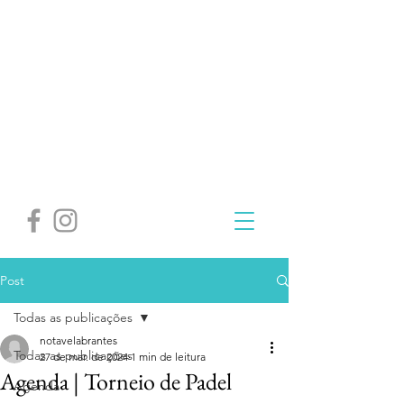
Post
Todas as publicações
notavelabrantes
Todas as publicações
27 de mar. de 2024
1 min de leitura
Agenda | Torneio de Padel
Agenda