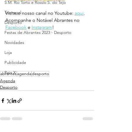
S.M. Rio Torto e Rossio S. do Tejo
Tramagal
Visite o nosso canal no Youtube: 
aqui
.
Acompanhe o Notável Abrantes no 
Desporto
Facebook
 e 
Instagram
!
Festas de Abrantes 2023 - Desporto
Novidades
Loja
Publicidade
Raio X
abrantes
agenda
desporto
Agenda
Desporto