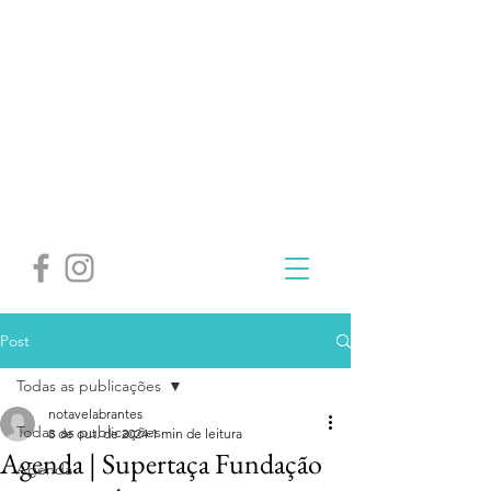
Post
Todas as publicações
notavelabrantes
Todas as publicações
8 de out. de 2024
1 min de leitura
Agenda | Supertaça Fundação
Agenda