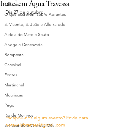
Inatel em Água Travessa
Olhares
Dia 27 de outubro.
O que escrevem sobre Abrantes
S. Vicente, S. João e Alferrarede
Aldeia do Mato e Souto
Alvega e Concavada
Bemposta
Carvalhal
Fontes
Martinchel
Mouriscas
Pego
Rio de Moinhos
Escapou-nos algum evento? Envie para 
notavelabrantes@gmail.com
S. Facundo e Vale das Mós