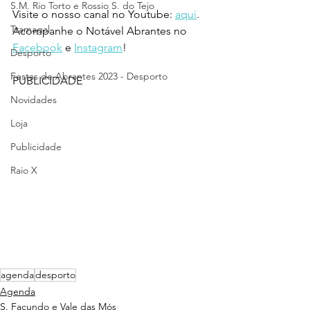
S.M. Rio Torto e Rossio S. do Tejo
Visite o nosso canal no Youtube: 
aqui
.
Tramagal
Acompanhe o Notável Abrantes no 
Facebook
 e 
Instagram
!
Desporto
Festas de Abrantes 2023 - Desporto
PUBLICIDADE
Novidades
Loja
Publicidade
Raio X
agenda
desporto
Agenda
S. Facundo e Vale das Mós