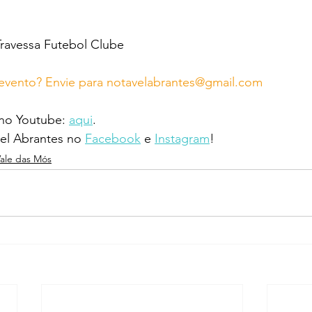
ravessa Futebol Clube
evento? Envie para notavelabrantes@gmail.com
 no Youtube: 
aqui
.
l Abrantes no 
Facebook
 e 
Instagram
!
Vale das Mós