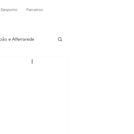
Desporto
Parceiros
João e Alferrarede
Martinchel
sio S. do Tejo
ublicidade
Raio X