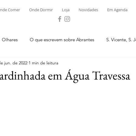
nde Comer
Onde Dormir
Loja
Novidades
Em Agenda
Olhares
O que escrevem sobre Abrantes
S. Vicente, S. 
de jun. de 2022
1 min de leitura
ega e Concavada
Bemposta
Carvalhal
Fontes
ardinhada em Água Travessa
 Moinhos
S. Facundo e Vale das Mós
S.M. Rio Torto e Ros
tas de Abrantes 2023 - Desporto
Novidades
Loja
P