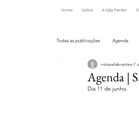
Home
Sobre
A Não Perder
O
Todas as publicações
Agenda
notavelabrantes
7 
Aldeia do Mato e Souto
Alv
Agenda | S
Dia 11 de junho.
Mouriscas
Pego
Rio de
Tramagal
Desporto
Fes